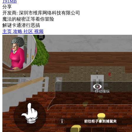
191MB
分享
开发商: 深圳市维库网络科技有限公司
魔法的秘密正等着你冒险
解谜
卡通
潜行
恶搞
主页
攻略
社区
视频