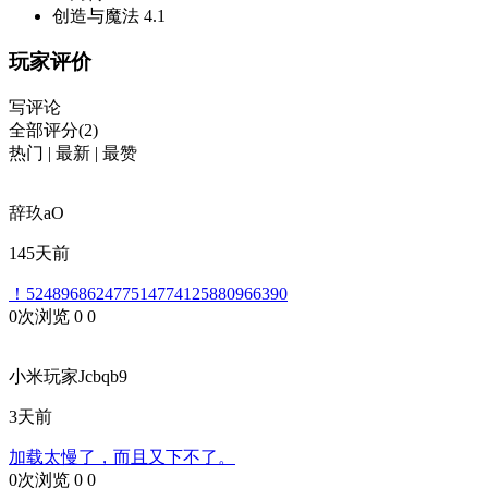
创造与魔法
4.1
玩家评价
写评论
全部评分(2)
热门
|
最新
|
最赞
辞玖aO
145天前
！524896862477514774125880966390
0次浏览
0
0
小米玩家Jcbqb9
3天前
加载太慢了，而且又下不了。
0次浏览
0
0