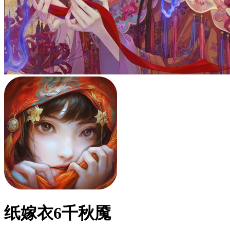
纸嫁衣6千秋魇