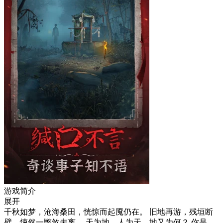
游戏简介
展开
千秋如梦，沧海桑田，恍惊而起魇仍在。 旧地再游，残垣断
壁，悚然一瞥煞未离。 天为地，人为天，地又为何？ 你是