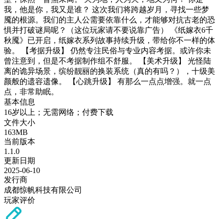
我，他是你，我又是谁？ 这次我们将跨越岁月，寻找一些梦
魇的根源。我们的主人公需要依靠什么，才能够对抗古老的恐
惧并打破谜局呢？（这位玩家请不要说靠广告） 《纸嫁衣6千
秋魇》已开启，纸嫁衣系列故事持续升级，带给你不一样的体
验。 【考据升级】 仍然专注民俗与专业内容考据。或许你未
曾注意到，但是不考据制作组不舒服。 【美术升级】 光怪陆
离的诡异场景，缤纷靓丽的换装系统（真的有吗？），十级美
颜般的遗容遗像。 【心跳升级】 有那么一点点增强。就一点
点，非常助眠。
基本信息
16岁以上；无需网络；付费下载
文件大小
163MB
当前版本
1.1.0
更新日期
2025-06-10
发行商
成都惊帆科技有限公司
玩家评价