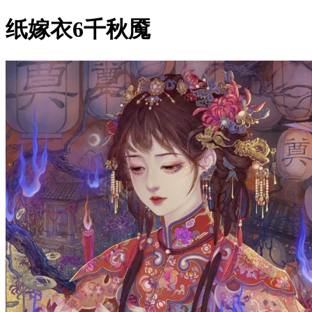
纸嫁衣6千秋魇