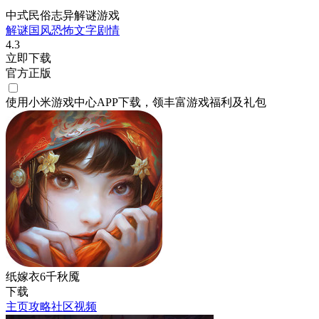
中式民俗志异解谜游戏
解谜
国风
恐怖
文字剧情
4.3
立即下载
官方正版
使用小米游戏中心APP
下载
，领丰富游戏
福利
及
礼包
纸嫁衣6千秋魇
下载
主页
攻略
社区
视频