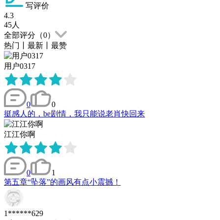
写评价
4.3
45
人
全部评分（
0
）
热门
丨
最新
丨
最赞
用户0317
0
0
挺感人的，be剧情，我只能说老肖快回来
江江你啊
0
1
第五章“坠落”的画风有点小震撼！
1******629