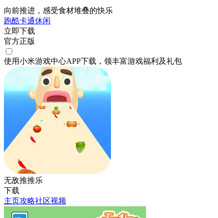
向前推进，感受食材堆叠的快乐
跑酷
卡通
休闲
立即下载
官方正版
使用小米游戏中心APP
下载
，领丰富游戏
福利
及
礼包
无敌推推乐
下载
主页
攻略
社区
视频