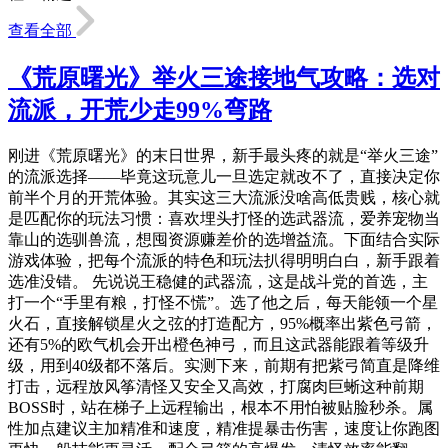
查看全部
《荒原曙光》举火三途接地气攻略：选对
流派，开荒少走99%弯路
刚进《荒原曙光》的末日世界，新手最头疼的就是“举火三途”
的流派选择——毕竟这玩意儿一旦选定就改不了，直接决定你
前半个月的开荒体验。其实这三大流派没啥高低贵贱，核心就
是匹配你的玩法习惯：喜欢埋头打怪的选武器流，爱养宠物当
靠山的选驯兽流，想囤资源赚差价的选增益流。下面结合实际
游戏体验，把每个流派的特色和玩法扒得明明白白，新手跟着
选准没错。 先说说王稳健的武器流，这是战斗党的首选，主
打一个“手里有粮，打怪不慌”。选了他之后，每天能领一个星
火石，直接解锁星火之弦的打造配方，95%概率出紫色弓箭，
还有5%的欧气机会开出橙色神弓，而且这武器能跟着等级升
级，用到40级都不落后。实测下来，前期有把紫弓简直是降维
打击，远程放风筝清怪又安全又高效，打腐肉巨蜥这种前期
BOSS时，站在梯子上远程输出，根本不用怕被贴脸秒杀。属
性加点建议主加精准和速度，精准提暴击伤害，速度让你跑图