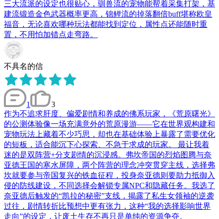
三大流派的设定也很贴心，驯兽流的宠物能帮着采集打架，基
建流锻造金色武器概率更高，锦鲤流的掉落翻倍buff堪称欧皇
福音，无论喜欢哪种玩法都能找到定位，属性点还能随时重
置，不用怕加错点走弯路。
不具名的信
1
3
作为不追求肝度、偏爱剧情和养成的佛系玩家，《荒原曙光》
的公测体验像一场充满意外的荒原漫游——它在世界观构建和
宠物玩法上藏着不少巧思，却也在基础体验上暴露了需要优化
的短板，适合能沉下心探索、不急于求成的玩家。 最让我着
迷的是双阵营+分支剧情的沉浸感。弗坎帝国的烈焰图腾与奈
亚德王国的寒水屏障，两个阵营的理念冲突贯穿主线，选择弗
坎就要参与帝国复兴的铁血征程，投身奈亚德则要助力抵御入
侵的防线建设，不同选择会解锁专属NPC和隐藏任务。我选了
奈亚德后触发的“凯拉的秘密”支线，揭露了私生女领袖的逆袭
过往，剧情转折比预想中更有张力，这种“我的选择影响世界
走向”的设定，让废土生存不再只是单纯的资源争夺。