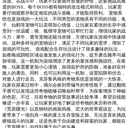
深度。在战斗中，玩家不仅要面对普通的野怪，还要挑战高难
度的BOSS。每个BOSS都有独特的攻击模式和弱点，玩家需
要仔细观察并制定相应的战斗策略，才能取得胜利。 宠物系
统也是游戏的一大玩法，不同类型的宠物具有不同的功能，兔
子、仙鹤等宠物可以卖萌加心情值，让玩家在紧张的生存中感
受到一丝温暖；狼、狐狸等宠物可以帮忙打架，增强玩家的战
斗力；犀牛、鹿等宠物还能当坐骑，方便玩家在游戏中快速移
动。这种多样化的宠物设计，满足了不同玩家的需求，增加了
游戏的可玩性。 游戏配合生存玩法设计了很多趣味的玩法，
如夜晚或阴暗区域会激发敌人的强化行为，提升袭击频率与威
胁等级。这一机制为游戏增添了更多的紧张感和挑战性。在夜
晚，玩家需要更加小心谨慎，加强庇护所的防御，准备好应对
敌人的袭击。同时，也可以利用这一机制，设置陷阱和伏击，
对敌人进行反击。克苏鲁风格的奇物系统是游戏的一大惊喜。
玩家在探索过程中，偶尔会捡到带编号的奇怪瓶子，通过翻阅
手册可以发现这些奇物能够召唤临时帮手，为探索增添了神秘
的色彩。不过，目前奇物的背景故事还比较单薄，希望后续能
够进一步丰富，让玩家更好地了解这些奇物的来历和作用。
《荒原曙光》以其独特的画面风格、宏大的世界观设定，为玩
家带来了一场别具一格的废土生存冒险之旅。无论是喜欢挑战
硬核战斗的玩家，还是热衷于自由建造和探索的玩家，都能在
《荒原曙光》中找到属于自己的乐趣。