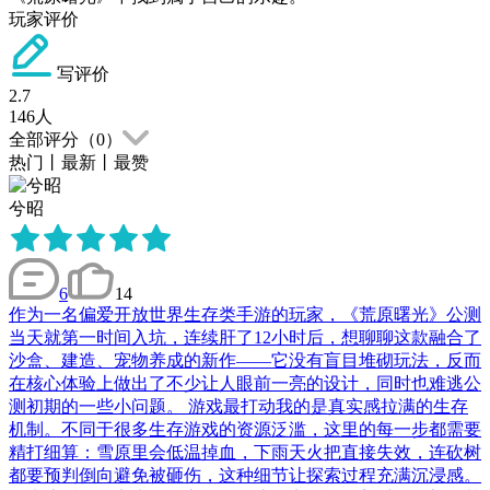
玩家评价
写评价
2.7
146
人
全部评分（
0
）
热门
丨
最新
丨
最赞
兮昭
6
14
作为一名偏爱开放世界生存类手游的玩家，《荒原曙光》公测
当天就第一时间入坑，连续肝了12小时后，想聊聊这款融合了
沙盒、建造、宠物养成的新作——它没有盲目堆砌玩法，反而
在核心体验上做出了不少让人眼前一亮的设计，同时也难逃公
测初期的一些小问题。 游戏最打动我的是真实感拉满的生存
机制。不同于很多生存游戏的资源泛滥，这里的每一步都需要
精打细算：雪原里会低温掉血，下雨天火把直接失效，连砍树
都要预判倒向避免被砸伤，这种细节让探索过程充满沉浸感。