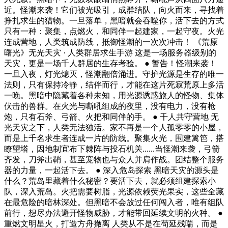
近。怪潮来袭！它们被光吸引，成群结队，向火而来，寻找着
挣扎求生的猎物。一旦落单，黑暗就会吞噬你，活下去的方式
只有一种：聚集，点燃火，和同伴一起建家，一起守夜。火光
连成营地，人类筑成防线，抵御怪潮的一次次冲击！ 《荒原
曙光》无光天灾 · 人类群居求生手游 这是一场服务器级别的
天灾，更是一场千人群居的生存考验。 ● 警告！怪潮来袭！
一旦入夜，灯光熄灭，怪潮翻倍涌进。守护光源是生存的唯一
法则，只有保持冷静，结伴而行，才能在这片死寂荒原上多活
一晚。黑暗中隐藏着各种未知，用光源诱惑旅人的怪物、集体
伏击的兽群。在火光与嘶吼组成的夜里，没有电力，没有枪
炮，只有石斧、弓箭、火把和同伴的手。 ● 千人共守营地 无
光天灾之下，人类无法独活。家不再是一个人孤零零的小屋，
而是上千名求生者连成一片的防线。聚集火光，围建篱笆，搭
瞭望塔，因地制宜布下棘阵与投石机关......当怪潮来袭，弓箭
齐发，刀斧出鞘，甚至宠物也与众人并肩作战。团结整个服务
器的力量，一起活下去。 ● 深入危岛探索 黑暗天灾的源头是
什么？荒岛里藏着什么秘密？要活下去，就必须组建探索小
队，深入荒岛。火把需要树脂，光源依赖荧光果实，这些全藏
在最危险的暗林深处。但黑暗不会放过任何闯入者，唯有组队
前行，想尽办法避开怪物威胁，才能带回延续文明的火种。 ●
重燃文明星火，打造方舟撤离 人类从不是在苟延残喘，而是