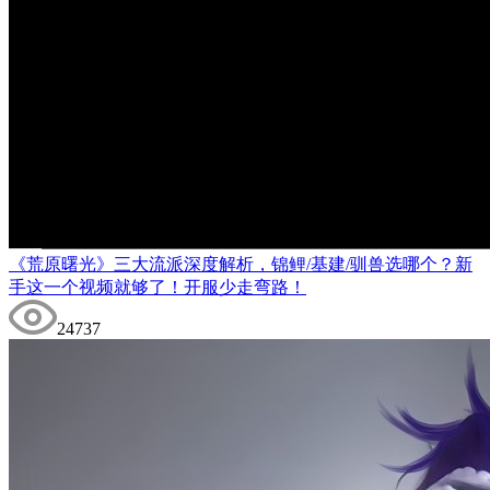
《荒原曙光》三大流派深度解析，锦鲤/基建/驯兽选哪个？新
手这一个视频就够了！开服少走弯路！
24737