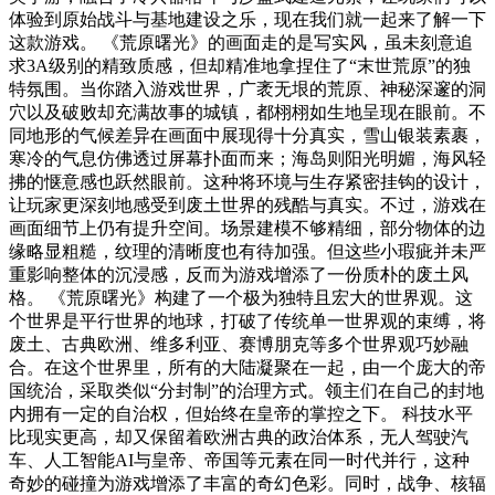
体验到原始战斗与基地建设之乐，现在我们就一起来了解一下
这款游戏。 《荒原曙光》的画面走的是写实风，虽未刻意追
求3A级别的精致质感，但却精准地拿捏住了“末世荒原”的独
特氛围。当你踏入游戏世界，广袤无垠的荒原、神秘深邃的洞
穴以及破败却充满故事的城镇，都栩栩如生地呈现在眼前。不
同地形的气候差异在画面中展现得十分真实，雪山银装素裹，
寒冷的气息仿佛透过屏幕扑面而来；海岛则阳光明媚，海风轻
拂的惬意感也跃然眼前。这种将环境与生存紧密挂钩的设计，
让玩家更深刻地感受到废土世界的残酷与真实。不过，游戏在
画面细节上仍有提升空间。场景建模不够精细，部分物体的边
缘略显粗糙，纹理的清晰度也有待加强。但这些小瑕疵并未严
重影响整体的沉浸感，反而为游戏增添了一份质朴的废土风
格。 《荒原曙光》构建了一个极为独特且宏大的世界观。这
个世界是平行世界的地球，打破了传统单一世界观的束缚，将
废土、古典欧洲、维多利亚、赛博朋克等多个世界观巧妙融
合。在这个世界里，所有的大陆凝聚在一起，由一个庞大的帝
国统治，采取类似“分封制”的治理方式。领主们在自己的封地
内拥有一定的自治权，但始终在皇帝的掌控之下。 科技水平
比现实更高，却又保留着欧洲古典的政治体系，无人驾驶汽
车、人工智能AI与皇帝、帝国等元素在同一时代并行，这种
奇妙的碰撞为游戏增添了丰富的奇幻色彩。同时，战争、核辐