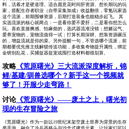
料，活着才是硬道理。适合愿意花时间肝资源、想长期玩的玩
家，搭配生存者职业（自带采集加成）收益翻倍，零氪玩家选
这个流派，前期囤够资源，后期打造装备也能稳步起飞。 其
实选流派的核心就两点：一是看你爱不爱肝，二是看你想怎么
玩。喜欢直接爽感、怕麻烦的，选武器流准没错；想赌运气、
爱养宠物的，宠物流值得一试；打算长期深耕、想靠资源碾压
的，增益流就是你的菜。另外提醒一句，不管选哪个流派，前
期都要优先推主线解锁传送功能，多收集奇物提升属性，绑定
金镑别乱花，买捕捉器捉宠或囤打造材料都很划算。
攻略
《荒原曙光》三大流派深度解析，锦
鲤/基建/驯兽选哪个？新手这一个视频就
够了！开服少走弯路！
讨论
《荒原曙光》——废土之上，曙光初
现的生存冒险之旅
《荒原曙光》作为一款以19世纪末架空废土世界为背景的生存
类手游，融合了冷兵器格斗与沙盒式建造元素，让玩家们可以