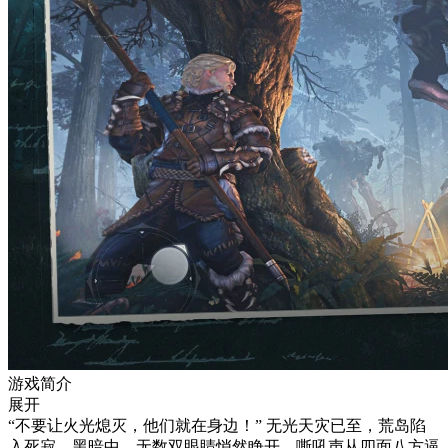
游戏简介
展开
“不要让火光熄灭，他们就在身边！” 无光天灾已至，荒岛陷
入死寂。黑暗中，无数双眼睛悄然睁开，嘶吼声从四面八方逼