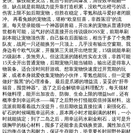
更快、躲技能更灵活，配合弓箭的高爆发，清怪效率能翻一
倍。缺点就是前期战力提升靠打造积累，没欧气出橙弓的话，
伤害上限不如后期宠物，但胜在稳定，零氪和战斗爱好者闭眼
冲。 再看兔娘的宠物流，堪称“欧皇狂喜，非酋落泪”的流
派。每天登录能领一个神器驯兽箱，开出来的宠物从普通到绝
世都有可能，运气好的话直接开出传说级BOSS宠，前期单刷
副本能让宠物顶伤害，自己躲在后面输出，相当于多了个免费
队友，战死一只还能换另一只顶上，几乎没有输出空窗期。我
身边有个欧气玩家，开服第三天就开出绝世宠，15级就能单刷
25级副本，羡煞旁人。但这流派的随机性实在太强，非酋可能
15天全开出普通宠物，后期宠物只能当辅助，输出还是得靠人
物装备。适合没时间肝游戏、想靠宠物快速度过开荒期的玩
家，或者本身就爱收集宠物的小伙伴，零氪也能玩，但一定要
做好“脸黑”的心理准备。 最后是爪琊的增益流，妥妥的“肝帝
福音，囤货神器”。选了之后会解锁幸运料理配方，每天领材
料做料理，能开出加攻击、防御、生命上限的增益buff，还有
概率拿到幸运药水——喝了之后野外打怪能双倍掉落材料。这
流派前期看着战力没提升，但后期收益直接拉满：刷强化石、
矿石的时候喝瓶幸运药水，原本两小时才能刷满的材料，一小
时就能搞定；到了二岛之后，用幸运药水刷金刚石，这可是升
级胸甲的核心材料，囤多了还能拿去卖钱换资源。属性加点可
以均衡点体力和耐力，保证生存能力，毕竟要长时间野外刷材