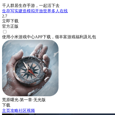
千人群居生存手游，一起活下去
生存
写实
建造
模拟
开放世界
多人在线
2.7
立即下载
官方正版
使用小米游戏中心APP
下载
，领丰富游戏
福利
及
礼包
荒原曙光-第一章·无光版
下载
主页
攻略
社区
视频