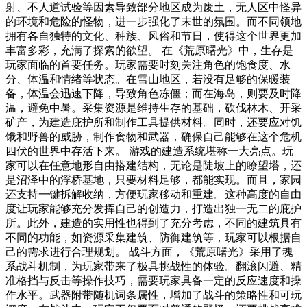
射、不人道试验等因素导致部分地区成为废土，无人区中怪异
的环境和危险的怪物，进一步强化了末世的氛围。而不同领地
拥有各自独特的文化、种族、风俗和节日，使得这个世界更加
丰富多彩，充满了探索的欲望。 在《荒原曙光》中，生存是
玩家面临的首要任务。玩家需要时刻关注角色的饱食度、水
分、体温和情绪等状态。在雪山地区，若没有足够的保暖装
备，体温会迅速下降，导致角色冻僵；而在海岛，则要及时降
温，避免中暑。采集资源是维持生存的基础，砍伐林木、开采
矿产，为建造庇护所和制作工具提供材料。同时，还要应对饥
饿和野兽的威胁，制作食物和武器，确保自己能够在这个危机
四伏的世界中存活下来。 游戏的建造系统堪称一大亮点。玩
家可以在任意地形自由搭建结构，无论是陡坡上的瞭望塔，还
是沼泽中的浮桥基地，只要材料足够，都能实现。而且，家园
还支持一键拆解收纳，方便玩家移动和重建。这种高度的自由
度让玩家能够充分发挥自己的创造力，打造出独一无二的庇护
所。此外，建造的实用性也得到了充分考虑，不同的建筑具有
不同的功能，如资源采集建筑、防御建筑等，玩家可以根据自
己的需求进行合理规划。 战斗方面，《荒原曙光》采用了魂
系战斗机制，为玩家带来了极具挑战性的体验。翻滚闪避、精
准格挡与反击等操作技巧，需要玩家具备一定的反应速度和操
作水平。武器附带随机词条属性，增加了战斗的策略性和可玩