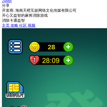
24MB
分享
开发商: 海南天橙互娱网络文化传媒有限公司
开心又益智的麻将消除游戏
消除
卡通
益智
主页
攻略
社区
视频