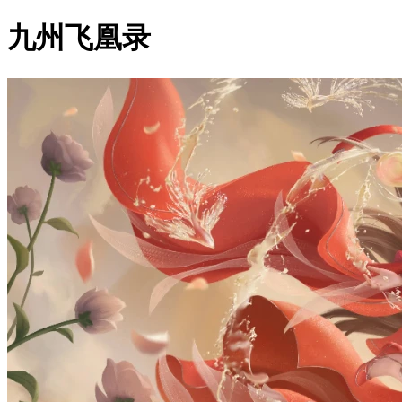
九州飞凰录