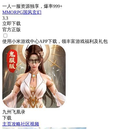
一人一服资源独享，爆率999+
MMORPG
国风
玄幻
3.3
立即下载
官方正版
使用小米游戏中心APP
下载
，领丰富游戏
福利
及
礼包
九州飞凰录
下载
主页
攻略
社区
视频