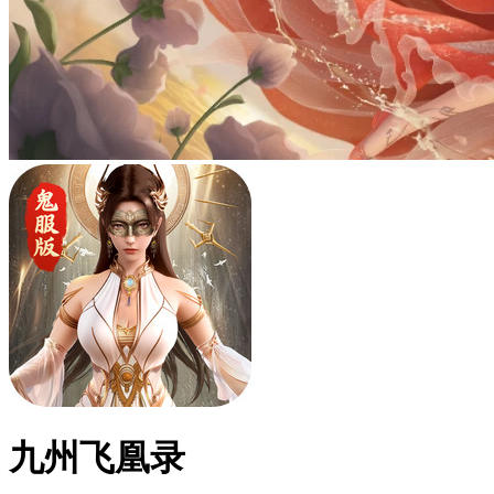
九州飞凰录