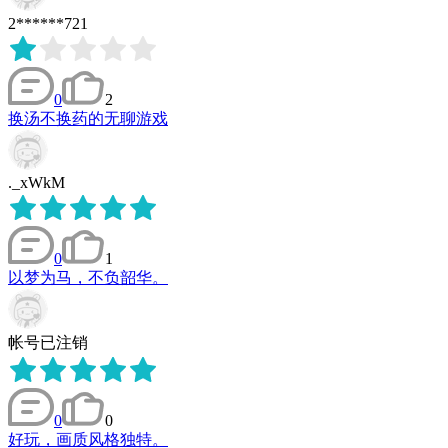
2******721
0
2
换汤不换药的无聊游戏
._xWkM
0
1
以梦为马，不负韶华。
帐号已注销
0
0
好玩，画质风格独特。