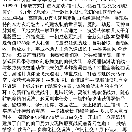
VIP999 【领取方式】进入游戏-福利大厅-钻石礼包/兑换-领取
简介： 《九州飞凰录》是一款国风修仙玄幻的仙侠动作类
MMO手游，高画质3D真实还原定制山海经震撼异兽，展现独
特的东方玄幻魅力，构建恢弘的世界观。魔乱、劫起、天神血
脉觉醒，天地大战一触即发！暗涌之下，沉浸式体验凡人子弟
涅槃重生，剑指魔王，一朝成名冠九州！全新鬼服版本登录即
送价值1288豪华大礼包，海量资源免费送，自动拾取、自动回
收、解放双手、零成本助力主角光速成长！ ---唯美画风 全新
玩法--- 场景画面精致，模型精雕细琢，时装精细美观，唯美
新式国风带你领略幻彩旖旎的仙侠大陆，享受酣畅淋漓的战斗
与极致爽快技能动作带来的屏幕炸裂暴击感！特推全新轻功玩
法，身临其境体验飞天遁地，转世成仙，打破陈规的天马行
空，收获惊喜连连！ ---鬼服挂机 百倍爆率--- 鬼服仙侠独享全
服资源，上线攻速buff爆率全拉满，体验前所未有的主角光
环！创新打造刺激战斗、趣味玩法、离线挂机暴涨战力、随心
转职等精细玩法。多元副本任务，一键扫荡快速获得双倍经
验、酷炫神兵、梦幻仙翼、极品法宝、无上限的元宝福利...真
实感受开挂般的爽感！ ---多线成长 巅峰争霸--- 多元多人竞技
副本， 极致的PVP和PVE玩法自由交换，开山门，立宗派组
建属于自己的仙门势力实现跨服爽战问鼎青云之巅！ ---共结
情缘 仙侠眷侣--- 多样化社交玩法，休闲社交！月下佳人，再