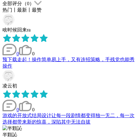
全部评分（
0
）
热门
丨
最新
丨
最赞
啥时候回来ra
0
0
预下载走起！操作简单易上手，又有连招策略，手残党也能秀
操作
凌云初
0
0
游戏的开放式结局设计让每一段剧情都变得独一无二，每一次
选择都带来新的惊喜，深陷其中无法自拔
半顆訫