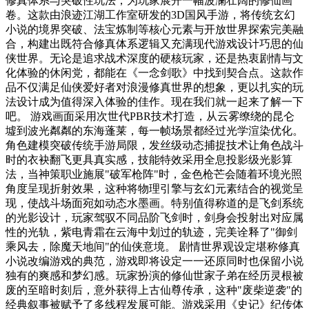
修真体系与突破性玩法，为玩家展开一幅波澜壮阔的修仙画
卷。这款由浪迹江湖工作室研发的3D国风手游，将传统玄幻
小说的境界突破、法宝炼制等核心元素与开放世界探索完美融
合，构建出既符合修真体系逻辑又充满现代游戏设计巧思的仙
侠世界。无论是追求战术深度的硬核玩家，还是热衷剧情与文
化体验的休闲党，都能在《一念剑歌》中找到契合点。这款作
品不仅满足仙侠爱好者对浪漫修真世界的想象，更以扎实的玩
法设计成为值得深入体验的佳作。现在我们就一起来了解一下
吧。 游戏画面采用次世代PBR技术打造，从云雾缭绕的昆仑
墟到波光粼粼的东海蓬莱，每一帧场景都经过光学渲染优化。
角色建模突破传统手游局限，发丝级动态捕捉技术让角色战斗
时的衣袂翻飞更具真实感，技能特效采用全息投影级光影算
法，当神策职业施展"破军枪阵"时，金色枪芒会随着环境光照
角度呈现折射效果，这种将物理引擎与玄幻元素结合的视觉呈
现，使战斗场面宛如动态水墨画。特别值得称道的是飞剑系统
的光影设计，玩家驾驭不同品阶飞剑时，剑身会投射出对应属
性的光轨，紫电青霜在云海中划过的轨迹，完美诠释了"御剑
乘风去，除魔天地间"的仙侠意境。 剧情世界观设定堪称修真
小说改编游戏的典范，游戏即将设定一一还原同时也保留小说
独有的爽感和梦幻感。玩家扮演的修仙世家子弟在经历灵根被
废的至暗时刻后，意外获得上古仙尊传承，这种"废柴逆袭"的
经典叙事被赋予了多线程发展可能。游戏采用《史记》纪传体