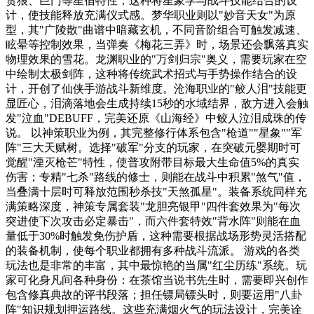
贪狼、巨门等星宿特性，这种将星象学与战斗技能结合的设
计，使技能释放充满仪式感。梦华职业则以"妙音天女"为原
型，其"广陵散"曲谱中暗藏玄机，不同音阶组合可触发减速、
眩晕等控制效果，当弹奏《梅花三弄》时，场景还会飘落真实
物理效果的雪花。龙渊职业的"万剑归宗"奥义，需要玩家在空
中绘制太极剑阵，这种将传统武术招式与手势操作结合的设
计，开创了仙侠手游战斗新维度。沧海职业的"鲛人泪"技能更
显匠心，泪滴落地会生成持续15秒的水域结界，敌方进入会触
发"泣血"DEBUFF，完美还原《山海经》中鲛人泣泪成珠的传
说。 以神策职业为例，其完整修行体系包含"枪道""星象""军
阵"三大天赋树。选择"破军"分支的玩家，在突破元婴期时可
觉醒"湮灭枪芒"特性，使普攻附带目标最大生命值5%的真实
伤害；专精"七杀"路线的修士，则能在战斗中积累"煞气"值，
当叠满十层时可释放范围秒杀技"天煞孤星"。装备系统同样充
满策略深度，神策专属套装"龙胆亮银甲"四件套效果为"每次
突进使下次攻击必定暴击"，而六件套特效"背水阵"则能在血
量低于30%时触发免伤护盾，这种需要根据战场形势灵活搭配
的装备机制，使每个职业都拥有多种战斗流派。 游戏的各类
玩法也是非常的丰富，其中最惊艳的当属"红尘历练"系统。玩
家可化身凡间各种身份：在茶馆当说书先生时，需要即兴创作
包含修真典故的评书段落；担任镖局镖头时，则要运用"八卦
阵"知识规划押运路线。这些充满烟火气的玩法设计，完美诠