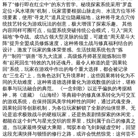
释了"修行即在红尘中"的东方哲学。秘境探索系统采用"罗盘
定位+风水堪舆"机制，玩家需要根据山脉走向、水流方位等环
境要素，使用"寻龙尺"道具定位隐藏福地，这种将寻龙点穴传
统技艺转化为游戏玩法的创意，极大增强了探索乐趣。 其他
内容同样可圈可点，仙盟系统突破传统公会模式，引入"洞天
福地"争夺战。成功占领大型灵脉的仙盟，可建造"周天星斗大
阵"提升全盟成员修炼速度，这种将领土战与修真福利结合的
设计，激发了玩家的集体荣誉感。生活技能系统包含"炼
丹""制符""驯兽"等九大流派，高级炼丹师甚至能炼制出带
有"起死回生"特效的九转还魂丹。最令人称道的是"因果轮
回"系统，玩家在游戏中作出的每个重大选择，都会被记录
在"三生石"上，当角色达到飞升境界时，这些因果将转化为不
同的天劫难度，这种将道德选择量化为游戏数值的设计，堪称
叙事与玩法融合的典范。 《一念剑歌》以近乎偏执的考据精
神，将《道藏》《山海经》等典籍中的修真体系转化为可交互
的游戏系统，在保持国风美学纯粹性的同时，通过武魂变身、
因果轮回等创新机制，为各位玩家解锁了全新的仙侠世界。无
论是追求极致战斗的硬核玩家，还是热衷剧情探索的休闲党，
都能在这个剑气与星光交织的世界里，找到属于自己的修真之
道。当玩家最终突破大乘期，驾驭本命飞剑刺破虚空时，回望
这段充满抉择与顿悟的修行之路，或许会恍然惊觉：这何尝不