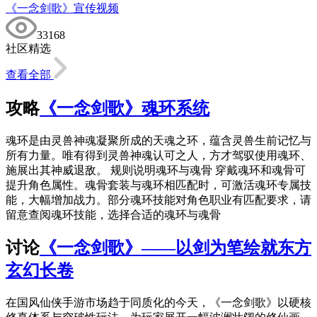
《一念剑歌》宣传视频
33168
社区精选
查看全部
攻略
《一念剑歌》魂环系统
魂环是由灵兽神魂凝聚所成的天魂之环，蕴含灵兽生前记忆与
所有力量。唯有得到灵兽神魂认可之人，方才驾驭使用魂环、
施展出其神威退敌。 规则说明魂环与魂骨 穿戴魂环和魂骨可
提升角色属性。魂骨套装与魂环相匹配时，可激活魂环专属技
能，大幅增加战力。部分魂环技能对角色职业有匹配要求，请
留意查阅魂环技能，选择合适的魂环与魂骨
讨论
《一念剑歌》——以剑为笔绘就东方
玄幻长卷
在国风仙侠手游市场趋于同质化的今天，《一念剑歌》以硬核