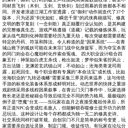
同材质飞剑（木剑、玉剑、玄铁剑）划过雨幕的音效都各不相
同。开发者浪迹江湖工作室透露，仅"御剑"动作就迭代了37个
版本，只为还原"剑光如虹，瞬息千里"的武侠典籍描写。修真
文明的数字复刻《一念剑歌》真正颠覆行业认知的，是其构建
的完整修真生态。游戏严格遵循《道藏》记载的修炼体系，玩
家从练气期到化神期需要经历九重天劫，每次突破都需要搭配
特定的丹药、符箓和阵法。令人称道的是"因果系统"——在青
城山救下的狐妖可能在未来宗门战中化身援军，而为夺宝杀害
的同门则会在心魔劫时化作索命冤魂。 四大职业设计暗合四
象五行：神策如白虎主杀伐，枪出如龙；梦华似朱雀控风云，
言出法随；龙渊若玄武镇山河，不动如山；沧海类青龙司雨
露，起死回生。每个职业都有专属的"本命法宝"成长线，比如
沧海职业的"九转还魂幡"需要采集三界灵药来温养，这与传统
手游的标准化装备体系形成鲜明对比。动态世界的抉择之重游
戏剧情采用多线程因果叙事，在青云门灭门事件中，玩家选择
救长老还是抢秘籍会导致后续完全不同的势力格局。最极端的
例子是"堕魔"分支——当玩家在血月之夜接受魔祖传承后，所
有正道NPC会变成红名敌人，但能解锁吞噬修士提升功力的禁
忌玩法。这种设计让每个存档都成为独一无二的修真史诗。
社交系统同样打破常规。自创宗门不只是简单的称号变更，玩
家需要亲自选址灵脉、制定门规、收徒传功。有玩家在论坛分