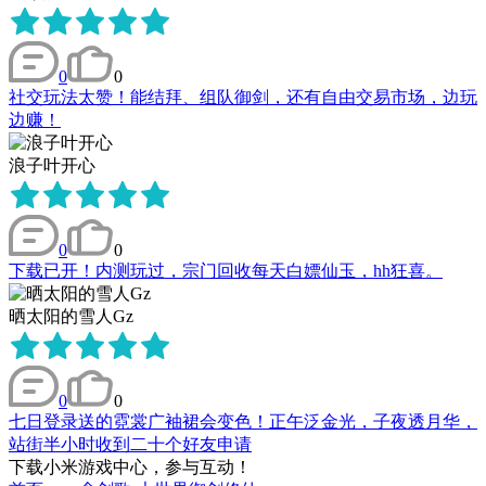
0
0
社交玩法太赞！能结拜、组队御剑，还有自由交易市场，边玩
边赚！
浪子叶开心
0
0
下载已开！内测玩过，宗门回收每天白嫖仙玉，hh狂喜。
晒太阳的雪人Gz
0
0
七日登录送的霓裳广袖裙会变色！正午泛金光，子夜透月华，
站街半小时收到二十个好友申请
下载小米游戏中心，参与互动！