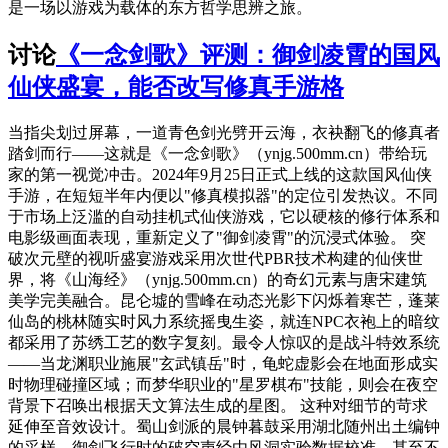
是一场以游戏为载体的东方哲学思辨之旅。
讨论
《一念剑歌》评测：御剑凌霄的国风
仙侠盛宴，能否改写修真手游格
当指尖划过屏幕，一道青色剑光劈开云海，衣袂翻飞的修真者
踏剑而行——这就是《一念剑歌》（ynjg.500mm.cn）带给玩
家的第一视觉冲击。2024年9月25日正式上线的这款国风仙侠
手游，在短短半年内便以"修真模拟器"的定位引发热议。不同
于市场上泛滥的自动挂机式仙侠游戏，它以硬核的修行体系和
电影级画面表现，重新定义了"御剑凌霄"的沉浸式体验。 突
破次元壁的视听盛宴游戏采用次世代PBR技术构建的仙侠世
界，将《山海经》（ynjg.500mm.cn）的奇幻元素与唐宋建筑
美学完美融合。昆仑墟的雪峰在动态光影下闪烁着寒芒，蓬莱
仙岛的桃林随实时风力系统摇曳生姿，就连NPC衣袍上的暗纹
都采用了苏绣工艺的数字复刻。最令人惊叹的是战斗特效系统
——当龙渊职业施展"玄武镇岳"时，龟蛇虚影会在地面形成实
时物理碰撞区域；而梦华职业的"星罗棋布"技能，则会在夜空
背景下召唤出根据天文算法生成的星图。 这种对细节的苛求
延伸至音效设计。蜀山剑派的晨钟暮鼓采用湖北随州出土编钟
的采样，御剑飞行时的破空声经由风洞实验数据校准，甚至不