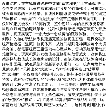
叙事结构，在主线推进过程中穿插"妖族秘史""上古仙战"等百
余卷支线典籍，玩家在探索秘境时收集的竹简残片，可拼凑出
被天道抹除的三界秘辛。多线性剧情系统突破传统手游的固定
结局模式，当玩家在"仙魔抉择"关键节点选择投身魔道时，不
仅NPC态度会发生180度转变，整个游戏世界的昼夜系统都将
呈现血月当空的魔域景象，这种根据玩家选择动态演变的开放
世界，真正实现了"一念成佛一念成魔"的沉浸体验。 《一念
剑歌》的核心玩法体系构建起完整的修真生态链，境界突破系
统严格遵循《道藏》修真体系，从炼气期到化神期的每个大境
界突破，都需要经历三重雷劫与心魔试炼。雷劫系统采用动态
难度算法，玩家积累的功德值会直接影响劫雷威力，这种将道
德选择与数值成长深度绑定的设计，迫使玩家在斩妖除魔时必
须权衡因果。武魂系统的创新更令人眼前一亮，玩家可培养专
属武魂进行"元神出窍"式战斗，当神策职业召唤出"破军星
君"武魂时，不仅攻击范围提升300%，枪芒还会附带星辰坠落
特效，这种将传统玄幻的"身外化身"概念转化为具体战斗机制
的设计，极大丰富了战术维度。 《一念剑歌》的主要玩法围
绕修真体系构建，以硬核策略战斗与深度文化考据为核心，融
合动态世界演变与高自由度角色成长。游戏摒弃传统仙侠手游
的“数值碾压”模式，采用“境界-武魂-战阵”三维战斗系统，玩
家需通过“九宫战阵”实时调整队友站位，，这种需要团队协作