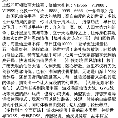
上线即可领取两大惊喜，修仙大礼包：VIP666，VIP888，
VIP999；兑换十亿钻石：8888、9999、6666 《一念剑歌》是
一款国风仙侠手游，宏大的地图，高自由度的玄幻世界，多线
性开放结局的剧情，你可以隐于清风明月，潜修功法，早日渡
劫飞升，也可以手持神兵，介入仙、魔、妖、人四大势力的纷
争，拨开层层阴谋与背叛，立于天地巅峰之上，让你身临其境
体验玄幻世界的恩怨情仇 【壕礼来袭 永久打玉】 宗门回收系
统，海量仙玉爆不停，每日狂领10000+！登录更送海量钻
石、海量红包、绝版武魂、绝世神通！豪礼持续放送，轻松助
力修仙之路。稀有道具触手可得，让每一位玩家都能享受到畅
爽开局，快速成长为仙界强者！ 【仙侠奇境 国风韵味】 梭于
广袤无垠的仙侠大陆，仗剑天涯，随心所欲。这里不仅有刀光
剑影的恩怨情仇，也有江湖间的侠骨柔情。无论是山巅上的凌
霄剑客，还是田野间的隐世高人，每一处场景都带来身临其境
的体验，描绘出一个让人沉浸的玄幻世界。 【无肝无氪 轻松
修仙】 从日常任务到跨服争霸，游戏涵盖仙盟大战、GVG战
场等激烈的战斗玩法，也有小鸡快跑、仙盟宴会、押镖护送等
轻松休闲模式，玩家也可以通过装备、外观、时装的自由搭配
展现个性风采，同时体验自由交易，边玩边赚，轻松养成。
【多样副本 全面历练】 游戏内提供丰富的副本类型，包括世
界BOSS、专属BOSS、跨服秘境、仙灵境爬塔、副本探宝