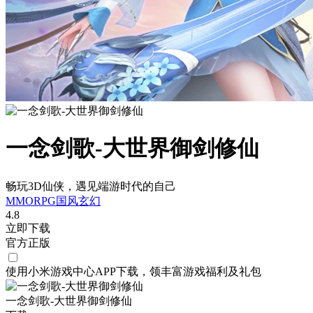
一念剑歌-大世界御剑修仙
畅玩3D仙侠，遇见端游时代的自己
MMORPG
国风
玄幻
4.8
立即下载
官方正版
使用小米游戏中心APP
下载
，领丰富游戏
福利
及
礼包
一念剑歌-大世界御剑修仙