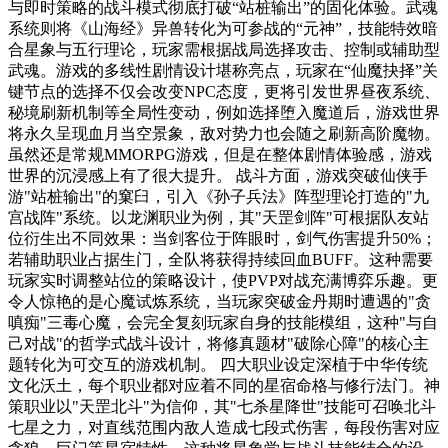
与即时策略的战斗模式彻底打破“站桩输出”的固化体验。武魂
系统则将《山海经》异兽转化为可参战的“元神”，技能特效暗
合星象与五行理论，玩家需根据战局选择攻击、控制或辅助型
武魂。游戏的多线性剧情设计堪称亮点，玩家在“仙魔抉择”关
键节点的选择不仅会改变NPC态度，更将引发世界昼夜系统、
秘境刷新机制等全局性变动，例如选择堕入魔道后，游戏世界
将永久呈现血月当空景象，敌对势力也会随之刷新高阶魔物。
虽然还是常规MMORPG游戏，但是在整体剧情体验感，游戏
世界的沉浸感上有了很大提升。 战斗方面，游戏突破仙侠手
游"站桩输出"的窠臼，引入《孙子兵法》阵型理论打造的"九
宫战阵"系统。以龙渊职业为例，其"天罡剑阵"可根据队友站
位衍生出不同效果：当剑客位于阵眼时，剑气伤害提升50%；
若辅助职业占据生门，全队将获得持续回血BUFF。这种需要
玩家实时调整站位的策略设计，使PVP对战充满博弈乐趣。更
令人惊艳的是心魔试炼系统，当玩家突破金丹期时遭遇的"贪
嗔痴"三毒心魔，会完全复刻玩家自身的技能模组，这种"与自
己对战"的哲学式战斗设计，将修真题材"破除心障"的核心主
题转化为可交互的游戏机制。 四大职业设定深植于中华传统
文化沃土，每个职业都对应着不同的星宿命格与修行法门。神
策职业以"天罡北斗"为信仰，其"七杀星降世"技能可召唤北斗
七星之力，对直线范围内敌人造成七段式伤害，每段伤害对应