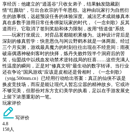
享经历：他建立的"逍遥谷"只收女弟子，结果触发隐藏剧
情"红颜劫"，引出合欢宗的千年恩怨。这种由玩家行为自然衍
生的故事线，远超预设任务的体验深度。减法艺术成就修真本
真在多数手游用日常任务绑架玩家的时代，《一念剑歌》反其
道而行。它取消了签到奖励和体力限制，改用"悟道值"系统
——玩家打坐观云、对弈品茗都能积累修为。这种设计背后是
深刻的修真哲学：快意恩仇与闲云野鹤本就是一体两面。经过
三个月实测，游戏最具魔力的时刻往往出现在不经意间：雨夜
破庙偶遇神秘剑客时的抉择，炼丹失败炸毁半个洞府后的苦
笑，仙盟战中以残血发动禁术逆转战局的狂喜……这些充满人
性温度的瞬间，正是对"修真文明"最生动的数字转译。当行业
还在争论"国风游戏"应该是皮相还是骨相时，《一念剑歌》
（ynjg.500mm.cn）已经用行动给出答案：真正的仙侠不该是
换皮竞技场，而应是能让现代人暂忘尘嚣的精神故乡。它或许
不够完美，但那份对东方玄幻美学的执着，足以在手游发展史
上留下浓墨重彩的一笔。
玩家评价
写评价
4.8
158
人