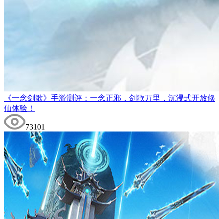
《一念剑歌》手游测评：一念正邪，剑歌万里，沉浸式开放修
仙体验！
73101