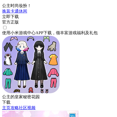
公主时尚妆扮！
换装
卡通
休闲
立即下载
官方正版
使用小米游戏中心APP
下载
，领丰富游戏
福利
及
礼包
公主的皇家秘密花园
下载
主页
攻略
社区
视频