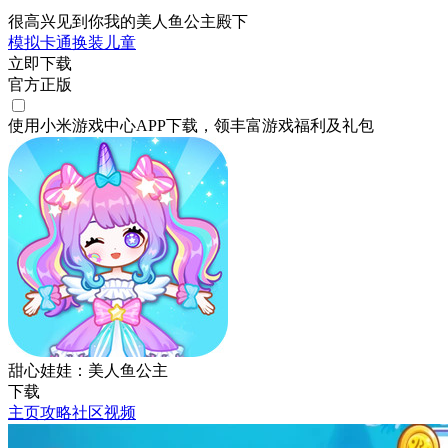
很高兴见到你我的美人鱼公主殿下
模拟
卡通
换装
儿童
立即下载
官方正版
使用小米游戏中心APP
下载
，领丰富游戏
福利
及
礼包
甜心娃娃：美人鱼公主
下载
主页
攻略
社区
视频