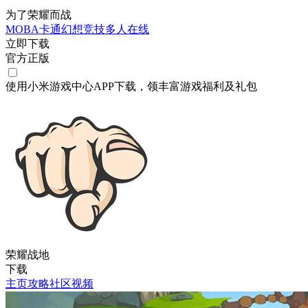
为了荣耀而战
MOBA
卡通
幻想
竞技
多人在线
立即下载
官方正版
使用小米游戏中心APP
下载
，领丰富游戏
福利
及
礼包
荣耀战地
下载
主页
攻略
社区
视频