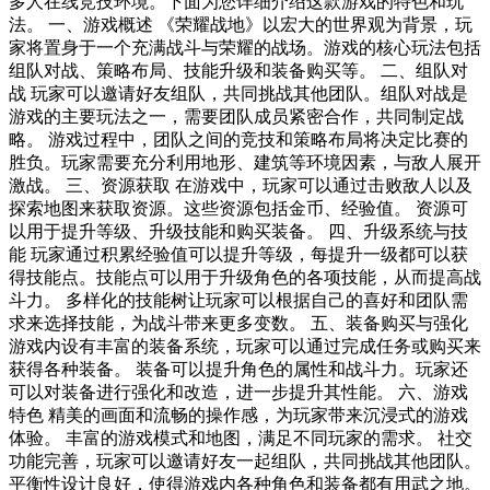
多人在线竞技环境。下面为您详细介绍这款游戏的特色和玩
法。 一、游戏概述 《荣耀战地》以宏大的世界观为背景，玩
家将置身于一个充满战斗与荣耀的战场。游戏的核心玩法包括
组队对战、策略布局、技能升级和装备购买等。 二、组队对
战 玩家可以邀请好友组队，共同挑战其他团队。组队对战是
游戏的主要玩法之一，需要团队成员紧密合作，共同制定战
略。 游戏过程中，团队之间的竞技和策略布局将决定比赛的
胜负。玩家需要充分利用地形、建筑等环境因素，与敌人展开
激战。 三、资源获取 在游戏中，玩家可以通过击败敌人以及
探索地图来获取资源。这些资源包括金币、经验值。 资源可
以用于提升等级、升级技能和购买装备。 四、升级系统与技
能 玩家通过积累经验值可以提升等级，每提升一级都可以获
得技能点。技能点可以用于升级角色的各项技能，从而提高战
斗力。 多样化的技能树让玩家可以根据自己的喜好和团队需
求来选择技能，为战斗带来更多变数。 五、装备购买与强化
游戏内设有丰富的装备系统，玩家可以通过完成任务或购买来
获得各种装备。 装备可以提升角色的属性和战斗力。玩家还
可以对装备进行强化和改造，进一步提升其性能。 六、游戏
特色 精美的画面和流畅的操作感，为玩家带来沉浸式的游戏
体验。 丰富的游戏模式和地图，满足不同玩家的需求。 社交
功能完善，玩家可以邀请好友一起组队，共同挑战其他团队。
平衡性设计良好，使得游戏内各种角色和装备都有用武之地。