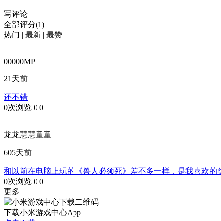
写评论
全部评分(1)
热门
|
最新
|
最赞
00000MP
21天前
还不错
0次浏览
0
0
龙龙慧慧童童
605天前
和以前在电脑上玩的《兽人必须死》差不多一样，是我喜欢的
0次浏览
0
0
更多
下载小米游戏中心App