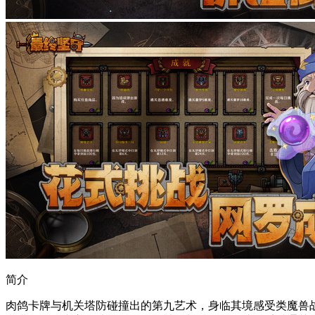
简介
肉鸽卡牌与机关塔防碰撞出的第九艺术，身临其境感受类魔兽战