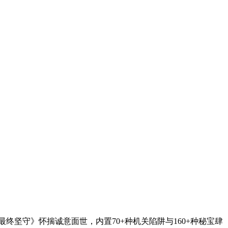
坚守》怀揣诚意面世，内置70+种机关陷阱与160+种秘宝肆