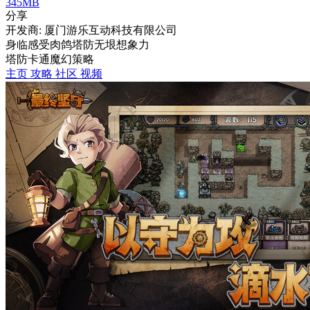
345MB
分享
开发商: 厦门游乐互动科技有限公司
身临感受肉鸽塔防无垠想象力
塔防
卡通
魔幻
策略
主页
攻略
社区
视频