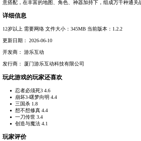
意搭配，在丰富的地图、角色、神器加持下，组成万千种通关战术
详细信息
12岁以上
需要网络
文件大小：345MB
当前版本：1.2.2
更新日期：
2026-06-10
开发商：
游乐互动
发行商：
厦门游乐互动科技有限公司
玩此游戏的玩家还喜欢
忍者必须死3
4.6
崩坏3-曙梦向明
4.4
三国杀
1.8
想不想修真
4.4
一刀传世
3.4
创造与魔法
4.1
玩家评价