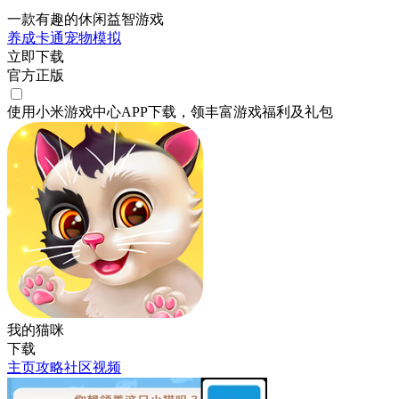
一款有趣的休闲益智游戏
养成
卡通
宠物
模拟
立即下载
官方正版
使用小米游戏中心APP
下载
，领丰富游戏
福利
及
礼包
我的猫咪
下载
主页
攻略
社区
视频