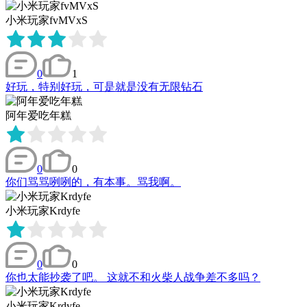
小米玩家fvMVxS
0
1
好玩，特别好玩，可是就是没有无限钻石
阿年爱吃年糕
0
0
你们骂骂咧咧的，有本事。骂我啊。
小米玩家Krdyfe
0
0
你也太能抄袭了吧。 这就不和火柴人战争差不多吗？
小米玩家Krdyfe