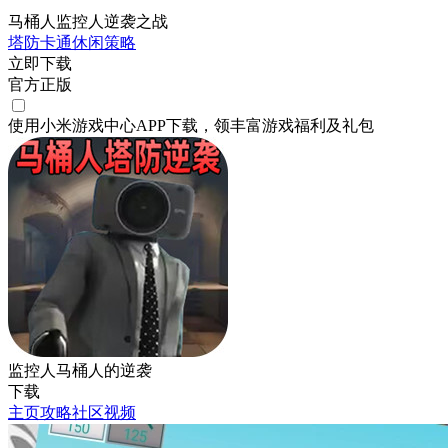
马桶人监控人逆袭之战
塔防
卡通
休闲
策略
立即下载
官方正版
使用小米游戏中心APP
下载
，领丰富游戏
福利
及
礼包
监控人马桶人的逆袭
下载
主页
攻略
社区
视频