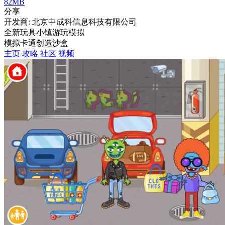
82MB
分享
开发商: 北京中成科信息科技有限公司
全新玩具小镇游玩模拟
模拟
卡通
创造
沙盒
主页
攻略
社区
视频