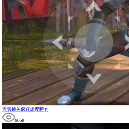
零氪通关疯狂难度萨奇
9058