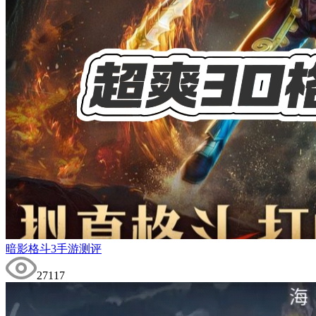
暗影格斗3手游测评
27117