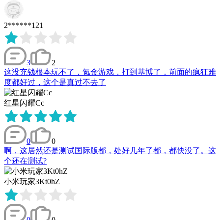
2******121
3
2
这没充钱根本玩不了，氪金游戏，打到基博了，前面的疯狂难
度都好过，这个是真过不去了
红星闪耀Cc
0
0
啊，这居然还是测试国际版都，处好几年了都，都快没了。这
个还在测试?
小米玩家3Kt0hZ
0
0