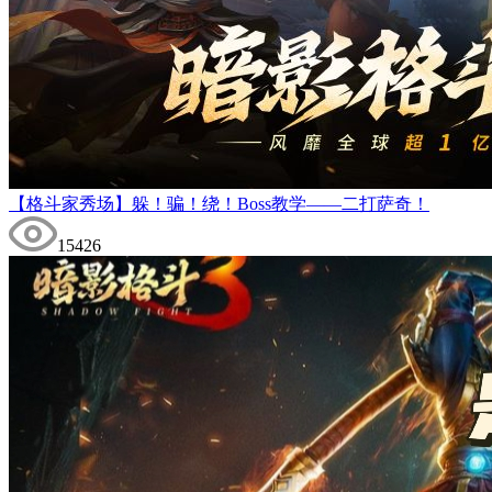
【格斗家秀场】躲！骗！绕！Boss教学——二打萨奇！
15426