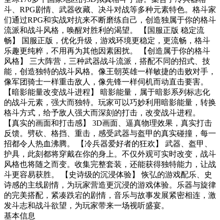
斗、RPG剧情、武器收藏、决斗对战等多种元素特色。格斗家
们通过RPG和实战对抗来不断磨练自己，创造独属于你的格斗
流派和战斗风格，唤醒对胜利的渴望。 【国服正版 稳定流
畅】 国服正版，优化升级，游戏环境更稳定，更流畅，格斗
乐趣更纯粹，不用再为其他因素困扰。 【创造属于你的格斗
风格】 三大阵营，三种武器战斗流派，搭配不同的招式、技
能，创造独特的战斗风格。像王朝英雄一样敏捷的击败对手，
像军团骑士一样重击敌人，像先锋一样伺机而动直击要害。
【暗影能量改变战斗进程】 暗影能量，属于暗影系列标志化
的战斗元素，强大而独特。玩家可以巧妙利用暗影能量，转换
格斗方式，给予敌人强大而深刻的打击，改变战斗进程。
【真实的画面和打击感】 3D画面、逼真物理效果，真实打击
反馈。劈砍、格挡、重击，感受武器与盔甲的真实碰撞，每一
招都令人热血沸腾。 【冷兵器爱好者的狂欢】 武器、盔甲、
护具，此刻都将穿戴在你的身上。不仅外观可实时改变，战斗
风格也将随之而变。收集完整套装，还能获得独特能力，让战
斗更容易获胜。 【史诗级的沉浸体验】 恢弘的游戏配乐、史
诗感的主线剧情，为玩家营造更沉浸的游戏体验。乐器与旋律
的完美搭配，紧凑跌宕的剧情，音乐与故事发展紧密相连，激
发斗志和战斗欲望，为玩家带来一场视听盛宴。
基本信息