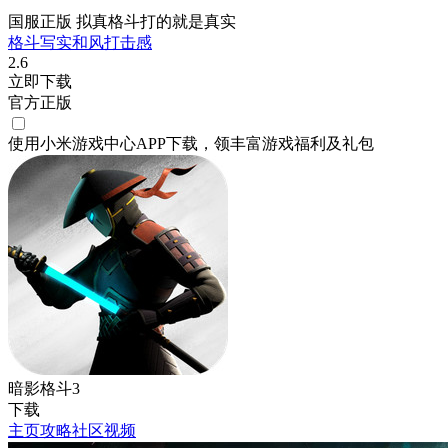
国服正版 拟真格斗打的就是真实
格斗
写实
和风
打击感
2.6
立即下载
官方正版
使用小米游戏中心APP
下载
，领丰富游戏
福利
及
礼包
暗影格斗3
下载
主页
攻略
社区
视频