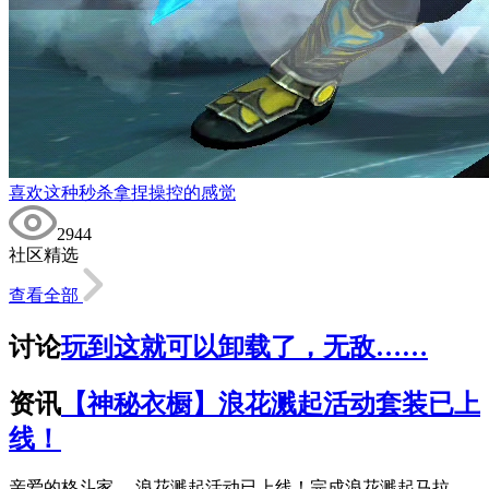
喜欢这种秒杀拿捏操控的感觉
2944
社区精选
查看全部
讨论
玩到这就可以卸载了，无敌……
资讯
【神秘衣橱】浪花溅起活动套装已上
线！
亲爱的格斗家， 浪花溅起活动已上线！完成浪花溅起马拉