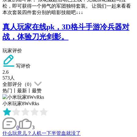
松，即可获得一个帅气的军团独特套装。 让我们一起来看看
本次套装四件套分别的暗影技能吧↓↓↓
真人玩家在线pk，3D格斗手游冷兵器对
战，体验刀光剑影。
玩家评价
写评价
2.6
573
人
全部评分（
0
）
热门
丨
最新
丨
最赞
小米玩家8WvRks
0
3
什么玩意儿？人机一下半管血就没了