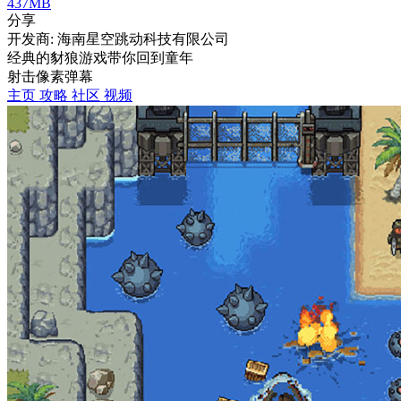
437MB
分享
开发商: 海南星空跳动科技有限公司
经典的豺狼游戏带你回到童年
射击
像素
弹幕
主页
攻略
社区
视频