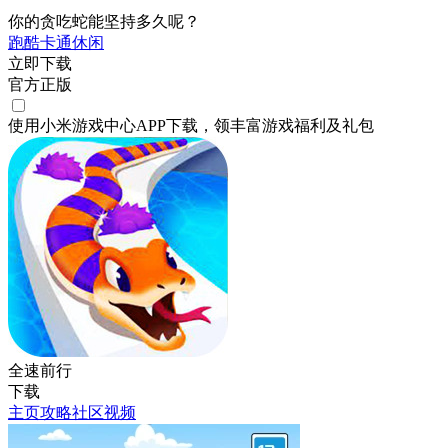
你的贪吃蛇能坚持多久呢？
跑酷
卡通
休闲
立即下载
官方正版
使用小米游戏中心APP
下载
，领丰富游戏
福利
及
礼包
全速前行
下载
主页
攻略
社区
视频