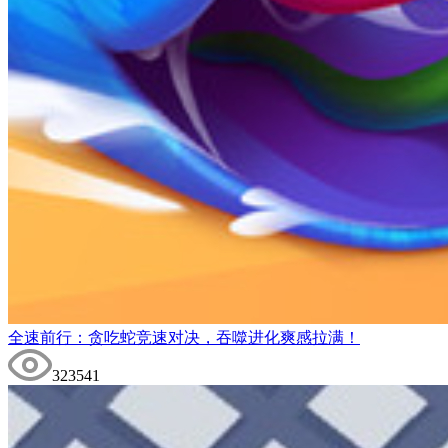
全速前行：贪吃蛇竞速对决，吞噬进化爽感拉满！
323541