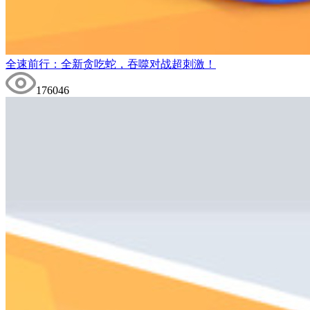
全速前行：全新贪吃蛇，吞噬对战超刺激！
176046