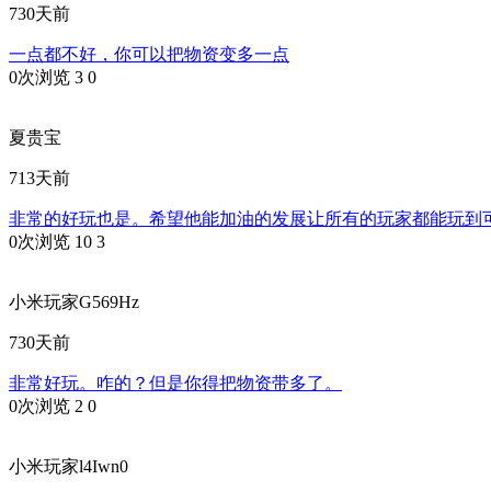
730天前
一点都不好，你可以把物资变多一点
0次浏览
3
0
夏贵宝
713天前
非常的好玩也是。希望他能加油的发展让所有的玩家都能玩到
0次浏览
10
3
小米玩家G569Hz
730天前
非常好玩。咋的？但是你得把物资带多了。
0次浏览
2
0
小米玩家l4Iwn0