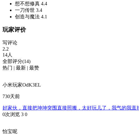
想不想修真
4.4
一刀传世
3.4
创造与魔法
4.1
玩家评价
写评论
2.2
14人
全部评分(14)
热门
|
最新
|
最赞
小米玩家OdK3EL
730天前
好家伙，直接把坤坤突围直接照搬，太好玩儿了，我气的我直
0次浏览
3
0
怡宝呢