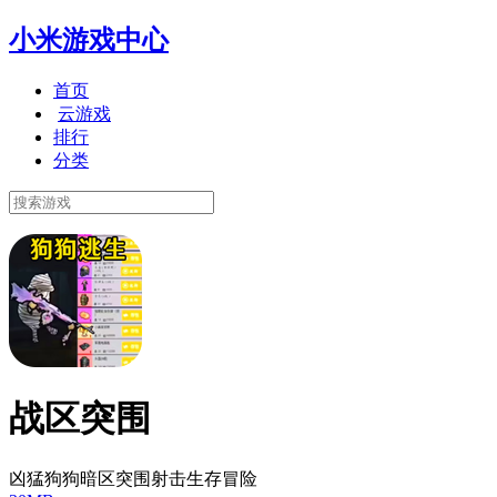
小米游戏中心
首页
云游戏
排行
分类
战区突围
凶猛狗狗暗区突围射击生存冒险