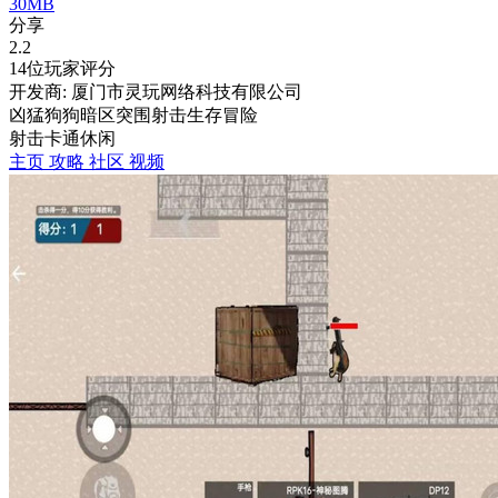
30MB
分享
2.2
14位玩家评分
开发商: 厦门市灵玩网络科技有限公司
凶猛狗狗暗区突围射击生存冒险
射击
卡通
休闲
主页
攻略
社区
视频