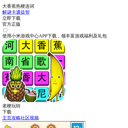
大香蕉热梗连词
解谜
卡通
益智
立即下载
官方正版
使用小米游戏中心APP
下载
，领丰富游戏
福利
及
礼包
老梗玩转
下载
主页
攻略
社区
视频