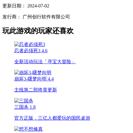
更新日期：
2024-07-02
发行商：
广州创行软件有限公司
玩此游戏的玩家还喜欢
忍者必须死3
4.6
全新活动玩法「寻宝大冒险」
崩坏3-曙梦向明
4.4
主线第二部终章更新
三国杀
1.8
官方正版，三亿人都爱玩的国民桌游