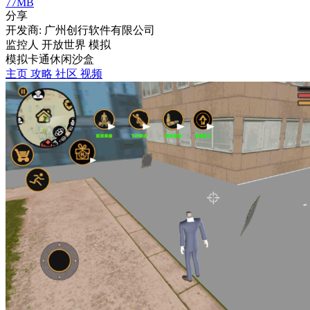
77MB
分享
开发商: 广州创行软件有限公司
监控人 开放世界 模拟
模拟
卡通
休闲
沙盒
主页
攻略
社区
视频