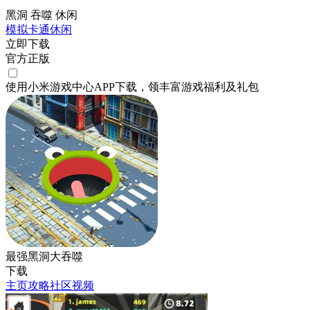
黑洞 吞噬 休闲
模拟
卡通
休闲
立即下载
官方正版
使用小米游戏中心APP
下载
，领丰富游戏
福利
及
礼包
最强黑洞大吞噬
下载
主页
攻略
社区
视频