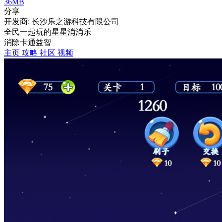
36MB
分享
开发商: 长沙乐之游科技有限公司
全民一起玩的星星消消乐
消除
卡通
益智
主页
攻略
社区
视频