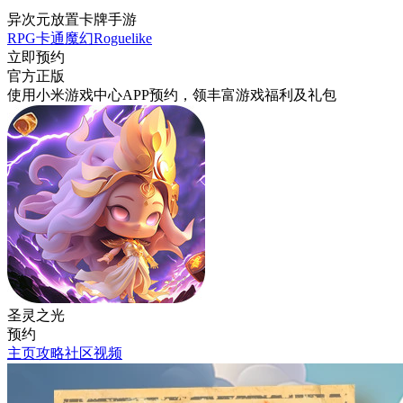
异次元放置卡牌手游
RPG
卡通
魔幻
Roguelike
立即预约
官方正版
使用小米游戏中心APP
预约
，领丰富游戏
福利
及
礼包
圣灵之光
预约
主页
攻略
社区
视频