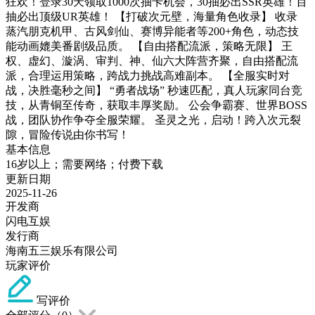
狂欢！登录30天领取1000次抽卡机会，30抽必出SSR英雄！百
抽必出顶级UR英雄！ 【打破次元壁，海量角色收录】 收录
蒸汽朋克机甲、古风剑仙、赛博异能者等200+角色，动态技
能动画媲美番剧级品质。 【自由搭配流派，策略无限】 王
权、虚幻、漩涡、审判、神、仙六大阵营齐聚，自由搭配流
派，合理运用策略，跨战力挑战高难副本。 【全服实时对
战，决胜毫秒之间】 “勇者战场” 秒速匹配，真人玩家同台竞
技，从青铜至传奇，获取丰厚奖励。 公会争霸赛、世界BOSS
战，团队协作争夺全服荣耀。 圣灵之光，启动！跨入次元裂
隙，冒险传说由你书写！
基本信息
16岁以上；需要网络；付费下载
更新日期
2025-11-26
开发商
闪电互娱
发行商
海南五三娱乐有限公司
玩家评价
写评价