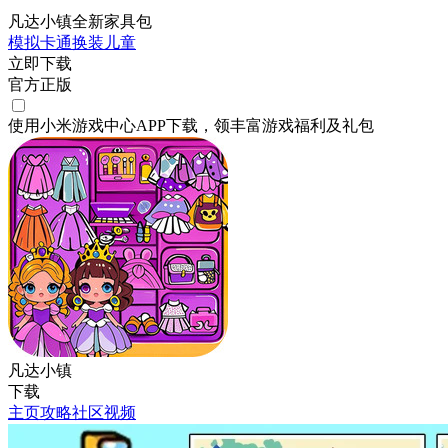
凡达小镇全新家具包
模拟
卡通
换装
儿童
立即下载
官方正版
使用小米游戏中心APP
下载
，领丰富游戏
福利
及
礼包
凡达小镇
下载
主页
攻略
社区
视频