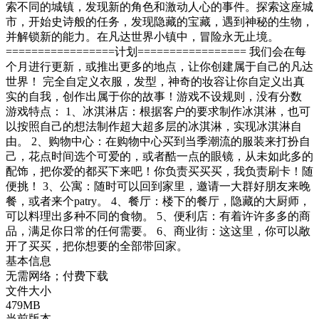
索不同的城镇，发现新的角色和激动人心的事件。探索这座城
市，开始史诗般的任务，发现隐藏的宝藏，遇到神秘的生物，
并解锁新的能力。在凡达世界小镇中，冒险永无止境。
=================计划================= 我们会在每
个月进行更新，或推出更多的地点，让你创建属于自己的凡达
世界！ 完全自定义衣服，发型，神奇的妆容让你自定义出真
实的自我，创作出属于你的故事！游戏不设规则，没有分数
游戏特点： 1、冰淇淋店：根据客户的要求制作冰淇淋，也可
以按照自己的想法制作超大超多层的冰淇淋，实现冰淇淋自
由。 2、购物中心：在购物中心买到当季潮流的服装来打扮自
己，花点时间选个可爱的，或者酷一点的眼镜，从未如此多的
配饰，把你爱的都买下来吧！你负责买买买，我负责刷卡！随
便挑！ 3、公寓：随时可以回到家里，邀请一大群好朋友来晚
餐，或者来个patry。 4、餐厅：楼下的餐厅，隐藏的大厨师，
可以料理出多种不同的食物。 5、便利店：有着许许多多的商
品，满足你日常的任何需要。 6、商业街：这这里，你可以敞
开了买买，把你想要的全部带回家。
基本信息
无需网络；付费下载
文件大小
479MB
当前版本