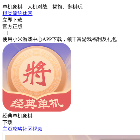
单机象棋，人机对战，揭旗、翻棋玩
棋类
简约
休闲
立即下载
官方正版
使用小米游戏中心APP
下载
，领丰富游戏
福利
及
礼包
经典单机象棋
下载
主页
攻略
社区
视频