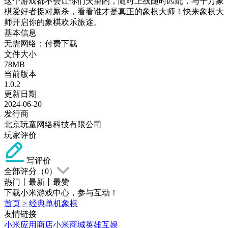
这个游戏都不会让你们失望的，随时上线随时匹配，与千万象
棋爱好者捉对厮杀，看看谁才是真正的象棋大师！快来象棋大
师开启你的象棋欢乐旅途。
基本信息
无需网络；付费下载
文件大小
78MB
当前版本
1.0.2
更新日期
2024-06-20
发行商
北京玩童网络科技有限公司
玩家评价
写评价
全部评分（
0
）
热门
丨
最新
丨
最赞
下载小米游戏中心，参与互动！
首页
>
经典单机象棋
友情链接
小米应用商店
小米商城
英雄互娱