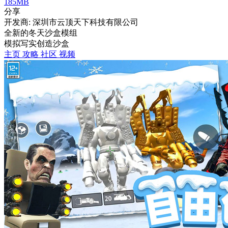
185MB
分享
开发商: 深圳市云顶天下科技有限公司
全新的冬天沙盒模组
模拟
写实
创造
沙盒
主页
攻略
社区
视频