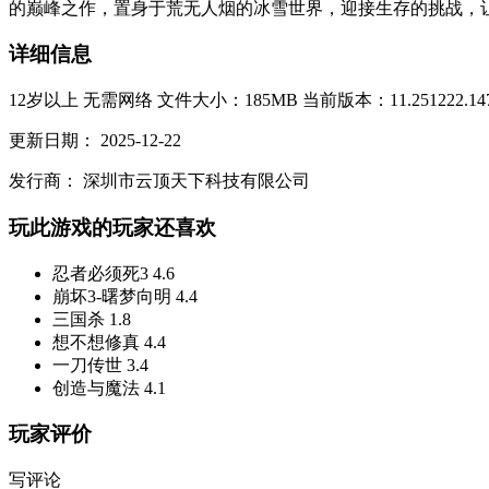
的巅峰之作，置身于荒无人烟的冰雪世界，迎接生存的挑战，让你
详细信息
12岁以上
无需网络
文件大小：185MB
当前版本：11.251222.14
更新日期：
2025-12-22
发行商：
深圳市云顶天下科技有限公司
玩此游戏的玩家还喜欢
忍者必须死3
4.6
崩坏3-曙梦向明
4.4
三国杀
1.8
想不想修真
4.4
一刀传世
3.4
创造与魔法
4.1
玩家评价
写评论