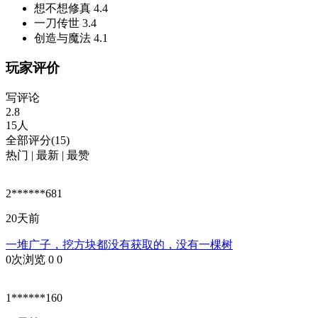
想不想修真
4.4
一刀传世
3.4
创造与魔法
4.1
玩家评价
写评论
2.8
15人
全部评分(15)
热门
|
最新
|
最赞
2******681
20天前
一堆广子，挖方块都没有获取的，没有一棵树
0次浏览
0
0
1******160