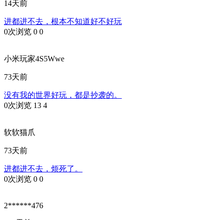
14天前
进都进不去，根本不知道好不好玩
0次浏览
0
0
小米玩家4S5Wwe
73天前
没有我的世界好玩，都是抄袭的。
0次浏览
13
4
软软猫爪
73天前
进都进不去，烦死了。
0次浏览
0
0
2******476