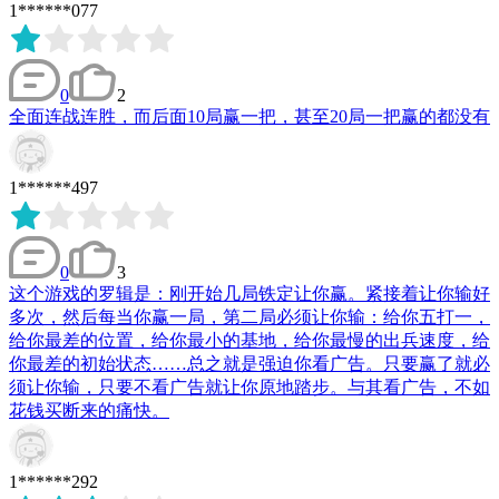
1******077
0
2
全面连战连胜，而后面10局赢一把，甚至20局一把赢的都没有
1******497
0
3
这个游戏的罗辑是：刚开始几局铁定让你赢。紧接着让你输好
多次，然后每当你赢一局，第二局必须让你输：给你五打一，
给你最差的位置，给你最小的基地，给你最慢的出兵速度，给
你最差的初始状态……总之就是强迫你看广告。只要赢了就必
须让你输，只要不看广告就让你原地踏步。与其看广告，不如
花钱买断来的痛快。
1******292