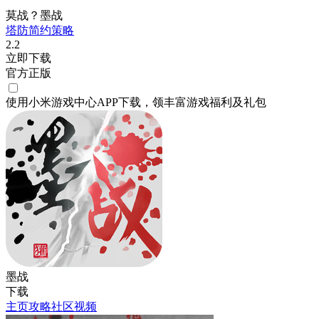
莫战？墨战
塔防
简约
策略
2.2
立即下载
官方正版
使用小米游戏中心APP
下载
，领丰富游戏
福利
及
礼包
墨战
下载
主页
攻略
社区
视频