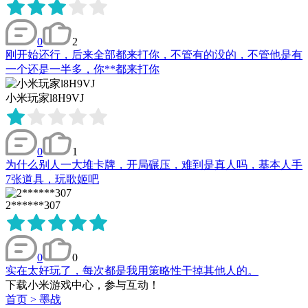
0
2
刚开始还行，后来全部都来打你，不管有的没的，不管他是有
一个还是一半多，你**都来打你
小米玩家l8H9VJ
0
1
为什么别人一大堆卡牌，开局碾压，难到是真人吗，基本人手
7张道具，玩歌姬吧
2******307
0
0
实在太好玩了，每次都是我用策略性干掉其他人的。
下载小米游戏中心，参与互动！
首页
>
墨战