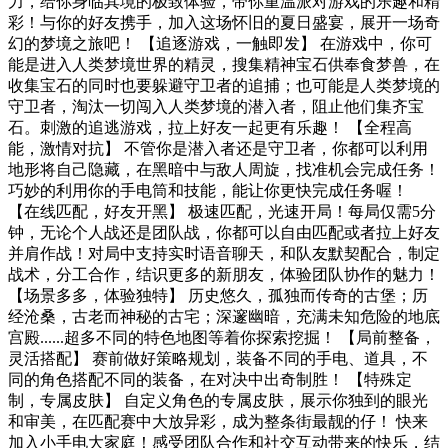
力，给你身临其境的极致体验，带你重温派对游戏的乐趣和精
彩！与你的好友携手，加入这场怀旧的夏日盛宴，展开一场奇
幻的梦境之旅吧！ 【追逐游戏，一触即发】 在游戏中，你可
能是进入人类梦境世界的精灵，搜集精神宝石供奉食梦兽，在
收集宝石的同时也要躲避守卫者的追捕；也可能是人类梦境的
守卫者，淘汰一切闯入人类梦境的潜入者，阻止他们集齐宝
石。刺激的追逃游戏，拉上好友一起更有乐趣！ 【全程高
能，激情对抗】 不管你是潜入者还是守卫者，你都可以利用
地形将自己隐藏，在黑暗中与敌人周旋，找准机会完成任务！
巧妙的利用你的手电筒和技能，能让你更快完成任务喔！
【在线匹配，好友开黑】 极速匹配，光速开局！每局仅需5分
钟，无论个人战还是团队战，你都可以自由匹配或者拉上好友
并肩作战！对局中支持实时语音聊天，和队友默契配合，制定
战术，分工合作，结识更多的新朋友，体验团队协作的魅力！
【场景多多，体验独特】 历史悠久，孤独而传奇的古堡；历
经沧桑，古老而神秘的古宅；深邃幽暗，充满未知危险的地底
宫殿......超多不同的特色地图等着你探索挖掘！ 【局前整备，
灵活搭配】 赛前做好策略规划，装备不同的手电、道具，不
同的角色搭配不同的装备，在对决中出奇制胜！ 【特殊定
制，专属皮肤】 自定义角色的专属皮肤，展示你独到的眼光
和审美，在匹配赛中大放异彩，成为整条街最靓的仔！ 快来
加入小手电大家庭！感受团队合作和社交互动带来的快乐，结