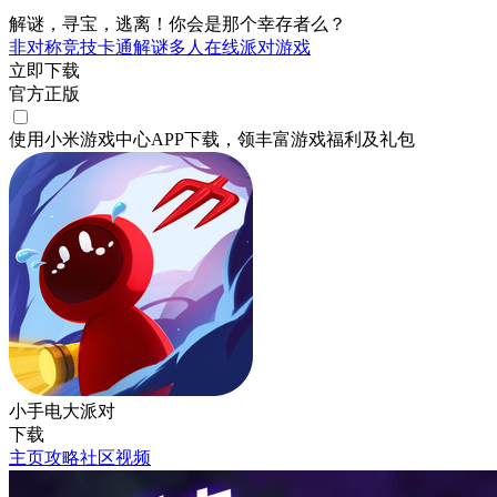
解谜，寻宝，逃离！你会是那个幸存者么？
非对称竞技
卡通
解谜
多人在线
派对游戏
立即下载
官方正版
使用小米游戏中心APP
下载
，领丰富游戏
福利
及
礼包
小手电大派对
下载
主页
攻略
社区
视频