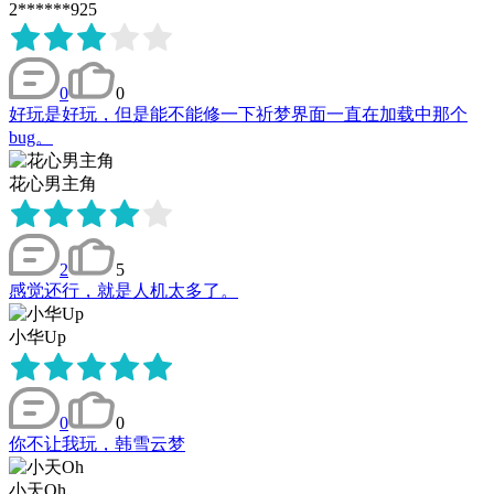
2******925
0
0
好玩是好玩，但是能不能修一下祈梦界面一直在加载中那个
bug。
花心男主角
2
5
感觉还行，就是人机太多了。
小华Up
0
0
你不让我玩，韩雪云梦
小天Oh