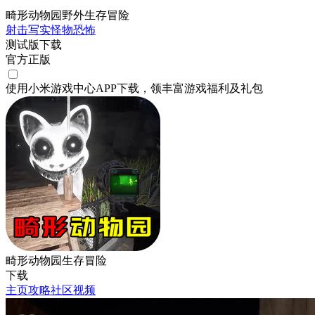
畸形动物园野外生存冒险
射击
写实
怪物
恐怖
测试版下载
官方正版
使用小米游戏中心APP
下载
，领丰富游戏
福利
及
礼包
畸形动物园生存冒险
下载
主页
攻略
社区
视频