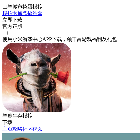
山羊城市捣蛋模拟
模拟
卡通
恶搞
沙盒
立即下载
官方正版
使用小米游戏中心APP
下载
，领丰富游戏
福利
及
礼包
羊鹿生存模拟
下载
主页
攻略
社区
视频