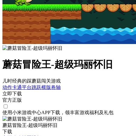
蘑菇冒险王-超级玛丽怀旧
儿时经典的踩蘑菇闯关游戏
动作
卡通
平台跳跃
横版卷轴
立即下载
官方正版
使用小米游戏中心APP
下载
，领丰富游戏
福利
及
礼包
蘑菇冒险王-超级玛丽怀旧
下载