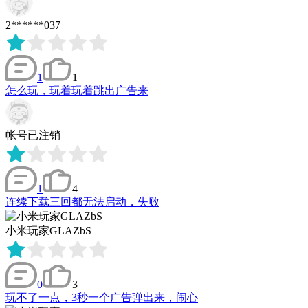
2******037
1
1
怎么玩，玩着玩着跳出广告来
帐号已注销
1
4
连续下载三回都无法启动，失败
小米玩家GLAZbS
0
3
玩不了一点，3秒一个广告弹出来，闹心