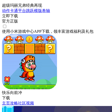
超级玛丽兄弟经典再现
动作
卡通
平台跳跃
横版卷轴
立即下载
官方正版
使用小米游戏中心APP
下载
，领丰富游戏
福利
及
礼包
快乐向前冲
下载
主页
攻略
社区
视频