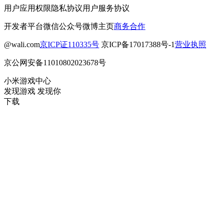
用户应用权限
隐私协议
用户服务协议
开发者平台
微信公众号
微博主页
商务合作
@wali.com
京ICP证110335号
京ICP备17017388号-1
营业执照
京公网安备11010802023678号
小米游戏中心
发现游戏 发现你
下载