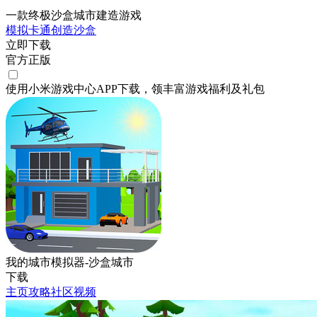
一款终极沙盒城市建造游戏
模拟
卡通
创造
沙盒
立即下载
官方正版
使用小米游戏中心APP
下载
，领丰富游戏
福利
及
礼包
我的城市模拟器-沙盒城市
下载
主页
攻略
社区
视频