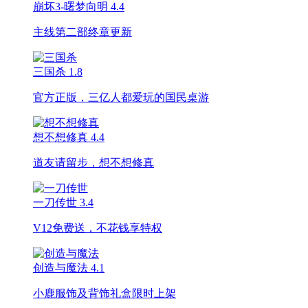
崩坏3-曙梦向明
4.4
主线第二部终章更新
三国杀
1.8
官方正版，三亿人都爱玩的国民桌游
想不想修真
4.4
道友请留步，想不想修真
一刀传世
3.4
V12免费送，不花钱享特权
创造与魔法
4.1
小鹿服饰及背饰礼盒限时上架