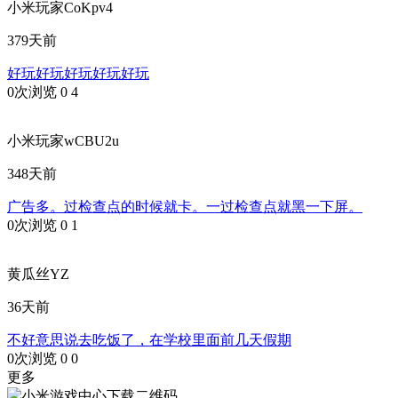
小米玩家CoKpv4
379天前
好玩好玩好玩好玩好玩
0次浏览
0
4
小米玩家wCBU2u
348天前
广告多。过检查点的时候就卡。一过检查点就黑一下屏。
0次浏览
0
1
黄瓜丝YZ
36天前
不好意思说去吃饭了，在学校里面前几天假期
0次浏览
0
0
更多