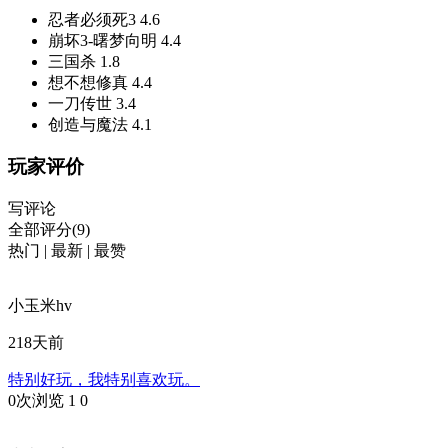
忍者必须死3
4.6
崩坏3-曙梦向明
4.4
三国杀
1.8
想不想修真
4.4
一刀传世
3.4
创造与魔法
4.1
玩家评价
写评论
全部评分(9)
热门
|
最新
|
最赞
小玉米hv
218天前
特别好玩，我特别喜欢玩。
0次浏览
1
0