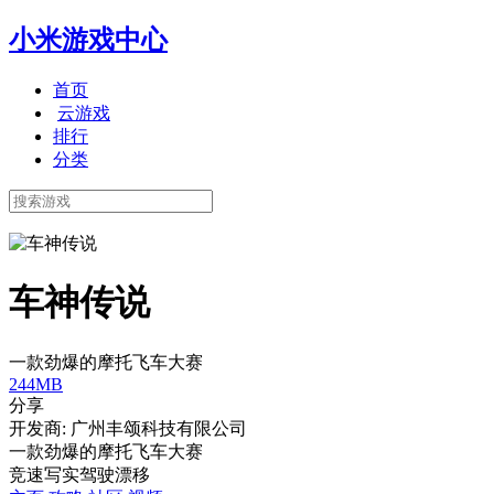
小米游戏中心
首页
云游戏
排行
分类
车神传说
一款劲爆的摩托飞车大赛
244MB
分享
开发商: 广州丰颂科技有限公司
一款劲爆的摩托飞车大赛
竞速
写实
驾驶
漂移