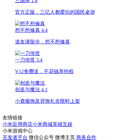
三国杀
1.8
官方正版，三亿人都爱玩的国民桌游
想不想修真
4.4
道友请留步，想不想修真
一刀传世
3.4
V12免费送，不花钱享特权
创造与魔法
4.1
小鹿服饰及背饰礼盒限时上架
友情链接
小米应用商店
小米商城
英雄互娱
小米游戏中心
开发者平台
微信公众号
微博主页
商务合作