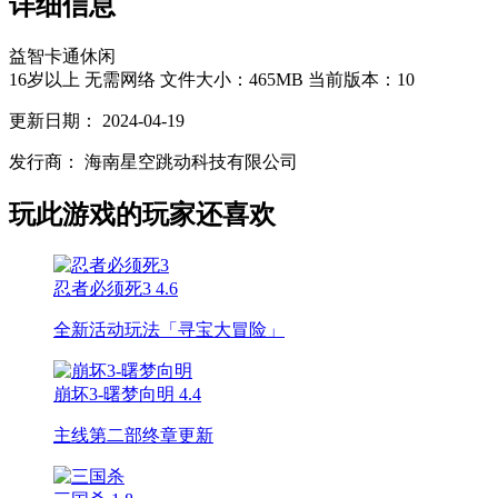
详细信息
益智
卡通
休闲
16岁以上
无需网络
文件大小：465MB
当前版本：10
更新日期：
2024-04-19
发行商：
海南星空跳动科技有限公司
玩此游戏的玩家还喜欢
忍者必须死3
4.6
全新活动玩法「寻宝大冒险」
崩坏3-曙梦向明
4.4
主线第二部终章更新