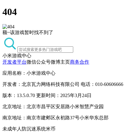
404
额~该游戏暂时找不到了
小米游戏中心
开发者平台
微信公众号
微博主页
商务合作
应用名称：小米游戏中心
开发者：北京瓦力网络科技有限公司 电话：010-60606666
版本：13.5.0.70 更新时间：2025年3月24日
北京地址：北京市昌平区安居路小米智慧产业园
南京地址：南京市建邺区永初路37号小米华东总部
未成年人防沉迷系统
米币