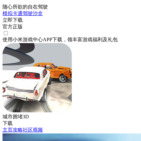
随心所欲的自在驾驶
模拟
卡通
驾驶
沙盒
立即下载
官方正版
使用小米游戏中心APP
下载
，领丰富游戏
福利
及
礼包
城市拥堵3D
下载
主页
攻略
社区
视频