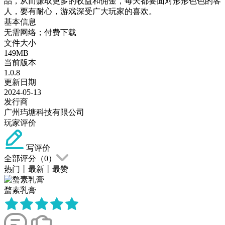
品，从而赚取更多的收益和佣金，每天都要面对形形色色的客
人，要有耐心，游戏深受广大玩家的喜欢。
基本信息
无需网络；付费下载
文件大小
149MB
当前版本
1.0.8
更新日期
2024-05-13
发行商
广州玙塘科技有限公司
玩家评价
写评价
全部评分（
0
）
热门
丨
最新
丨
最赞
蝥素乳膏