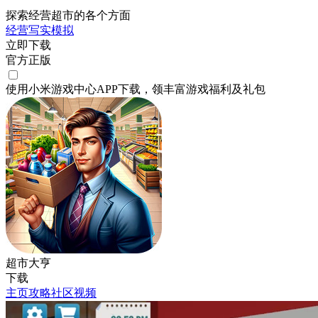
探索经营超市的各个方面
经营
写实
模拟
立即下载
官方正版
使用小米游戏中心APP
下载
，领丰富游戏
福利
及
礼包
超市大亨
下载
主页
攻略
社区
视频