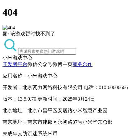
404
额~该游戏暂时找不到了
小米游戏中心
开发者平台
微信公众号
微博主页
商务合作
应用名称：小米游戏中心
开发者：北京瓦力网络科技有限公司 电话：010-60606666
版本：13.5.0.70 更新时间：2025年3月24日
北京地址：北京市昌平区安居路小米智慧产业园
南京地址：南京市建邺区永初路37号小米华东总部
未成年人防沉迷系统
米币