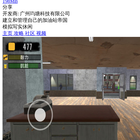
198MB
分享
开发商: 广州玙塘科技有限公司
建立和管理自己的加油站帝国
模拟
写实
休闲
主页
攻略
社区
视频