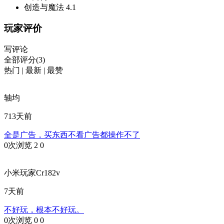
创造与魔法
4.1
玩家评价
写评论
全部评分(3)
热门
|
最新
|
最赞
轴均
713天前
全是广告，买东西不看广告都操作不了
0次浏览
2
0
小米玩家Cr182v
7天前
不好玩，根本不好玩。
0次浏览
0
0