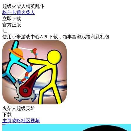
超级火柴人精英乱斗
格斗
卡通
火柴人
立即下载
官方正版
使用小米游戏中心APP
下载
，领丰富游戏
福利
及
礼包
火柴人超级英雄
下载
主页
攻略
社区
视频