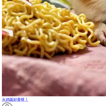
火鸡面好香呀！