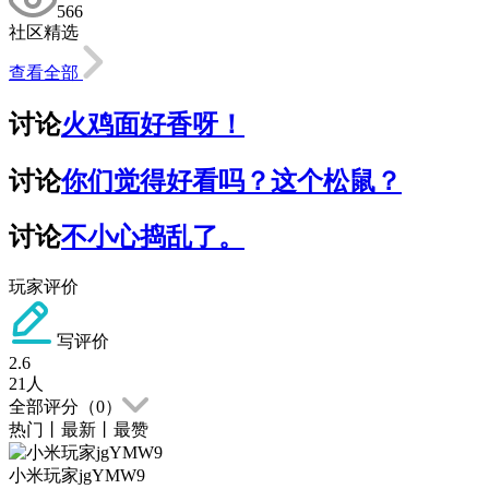
566
社区精选
查看全部
讨论
火鸡面好香呀！
讨论
你们觉得好看吗？这个松鼠？
讨论
不小心捣乱了。
玩家评价
写评价
2.6
21
人
全部评分（
0
）
热门
丨
最新
丨
最赞
小米玩家jgYMW9