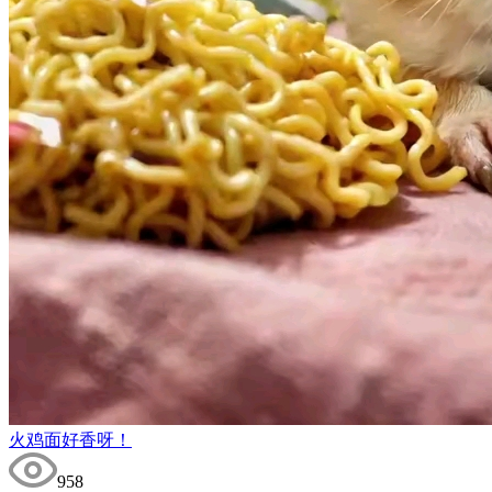
火鸡面好香呀！
958