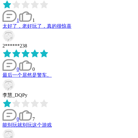
1
1
太好了，老好玩了，真的很惊喜
2******238
0
0
最后一个居然是警车。
李慧_DQPy
0
7
能别玩就别玩这个游戏