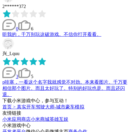
2******372
0
6
听我的，千万别玩这破游戏。不信你打开看看。
兴_Lquu
3
5
p哇塞，一看这个名字我就感觉不对劲。本来看图片。千万要
相信那个图片。而且太好玩了。特别的好玩也是。而且还闪
退。
下载小米游戏中心，参与互动！
首页
>
真实开车驾驶大师-城市豪车模拟
友情链接
小米应用商店
小米商城
英雄互娱
小米游戏中心
开发者平台
微信公众号
微博主页
商务合作