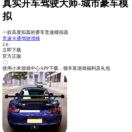
真实开车驾驶大师-城市豪车模
拟
一款高度拟真的赛车竞速模拟器
竞速
卡通
驾驶
漂移
2.6
立即下载
官方正版
使用小米游戏中心APP
下载
，领丰富游戏
福利
及
礼包