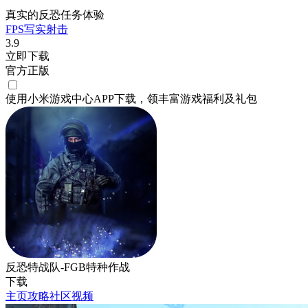
真实的反恐任务体验
FPS
写实
射击
3.9
立即下载
官方正版
使用小米游戏中心APP
下载
，领丰富游戏
福利
及
礼包
反恐特战队-FGB特种作战
下载
主页
攻略
社区
视频