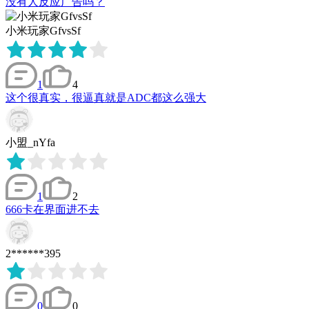
没有人反应广告吗？
小米玩家GfvsSf
1
4
这个很真实，很逼真就是ADC都这么强大
小盟_nYfa
1
2
666卡在界面进不去
2******395
0
0