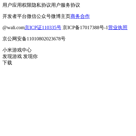
用户应用权限
隐私协议
用户服务协议
开发者平台
微信公众号
微博主页
商务合作
@wali.com
京ICP证110335号
京ICP备17017388号-1
营业执照
京公网安备11010802023678号
小米游戏中心
发现游戏 发现你
下载