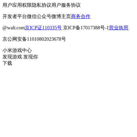
用户应用权限
隐私协议
用户服务协议
开发者平台
微信公众号
微博主页
商务合作
@wali.com
京ICP证110335号
京ICP备17017388号-1
营业执照
京公网安备11010802023678号
小米游戏中心
发现游戏 发现你
下载