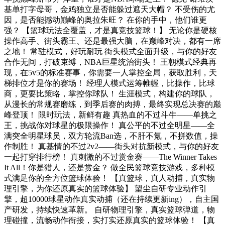
基单打字母哥，金鸡独立是否能躲过遮天大帽？ 不受伤的尤
因，是否能撼动巅峰的奥拉朱旺？ 在你的手中，他们谁更
强？ 【篮球玩法全覆盖，才是真竞技篮球！】 无论你是硬核
操作高手、街头霸王、还是最强大脑，在巅峰对决，都有一席
之地！ 常驻模式，好玩耐玩 街头模式全面升级，与你的好友
合作无间，打破束缚，NBA巨星统治街头！ 王朝模式经典再
现，在5v5的标准赛事，你需要一人掌控全局，获取胜利，天
梯排位才是你的赛场！ 经理人模式运筹帷幄，比操作，比球
商，更要比策略，掌控你球队！ 生涯模式，构建你的球队，
从漫长的常规赛磨练，到季后赛的肉搏，最终实现总决赛的巅
峰登顶！ 限时玩法，新鲜有趣 真热血的不过斗牛——单挑之
王，挑战你对球星的极限操作！ 真公平的不过全明星——全
满突全明星球员，双方轮流Ban选，不肝不氪，不拼数值，操
作制胜！ 真基情的不过2v2——街头对抗新模式，与你的好友
一起打穿排行榜！ 真刺激的不过赏金赛——The Winner Takes
It All！你是猎人，还是赏金？ 做全民篮球竞技游戏，多种模
式满足你的全方位篮球体验！ 【真篮球，真人动捕，真实物
理引擎，为你还原真实的篮球体验】 望尘自研专业动作引
擎，超10000球星动作真实动捕（还在持续更新ing），自主国
产研发，持续快速革新。 自研物理引擎，真实篮球弹道，物
理碰撞，流畅动作衔接，实打实还原真实的篮球体验！ 【真