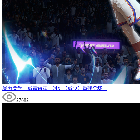
暴力美学，威震雷霆！时刻【威少】重磅登场！
27682