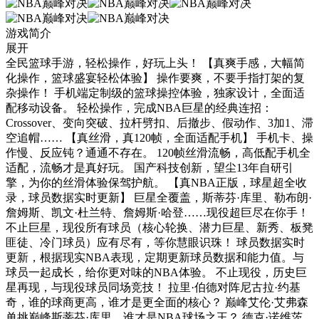
游戏简介
展开
全民篮球手游，轻松操作，好玩上头！ 【真爽手感，大幅简
化操作，篮球盛宴轻松体验】 操作要爽，不要手指打架的复
杂操作！ 手机端定制级的篮球操控体验，独家设计，全面适
配移动设备。 轻松操作，完成NBA巨星的经典连招：
Crossover、变向突破、拉杆劈扣、后撤步、假动作、3加1、滞
空追帽…… 【真丝滑，真120帧，全面适配手机】 手机卡、操
作慢、反应钝？通通不存在。 120帧丝滑流畅，高低配手机全
适配，流畅才是真好玩。 国产科技创新，望尘13年自研引
擎，为你的丝滑体验保驾护航。 【真NBA正版，球星超全收
录，球员数据实时更新】 巨星全覆盖，斯蒂芬·库里、勒布朗·
詹姆斯、凯文·杜兰特、詹姆斯·哈登……现役超巨尽在你手！
不止巨星，现役所有球员（核心轮换、潜力巨星、新秀、板凳
匪徒、冷门球员）应有尽有，等你慧眼识珠！ 球员数据实时
更新，根据现实NBA表现，定期更新球员数据和能力值。与
球员一起成长，给你更对味的NBA体验。 不止现役，历史巨
星再现，与现役球员同场竞技！ 拉里·伯德对阵尼古拉·约基
奇，谁的球商更高，谁才是更全面的核心？ 巅峰艾伦·艾弗森
单挑巅峰斯蒂芬·库里，谁才是NBA球场之王？ 德克·诺维茨