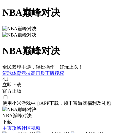
NBA巅峰对决
NBA巅峰对决
全民篮球手游，轻松操作，好玩上头！
篮球
体育竞技
高画质
正版授权
4.1
立即下载
官方正版
使用小米游戏中心APP
下载
，领丰富游戏
福利
及
礼包
NBA巅峰对决
下载
主页
攻略
社区
视频