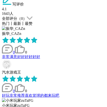
写评价
4.1
1643
人
全部评分（
0
）
热门
丨
最新
丨
最赞
振华_CAZn
0
0
非常满意好好好好好好
汽水游戏王
0
0
好玩非常推荐喜欢篮球的都来玩吧
小米玩家zuTaFG