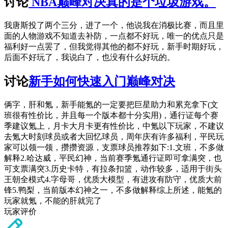
讨论
NBA巅峰对决真的是个垃圾游戏。
我唐斯投了两个三分，进了一个，他说我在消极比赛，而且里
面的人物游戏不知道去补防，一点都不好玩，唯一的优点只是
福利好一点罢了，但我觉得其他的都不好玩，新手时期好玩，
后面不好玩了，我说白了，也没有什么好玩的。
讨论
新手如何快速入门巅峰对决
俩字，肝和氪，新手能氪的一定要把巨星助力和累充拿下(文
班很有性价比，并且每一个版本都十分实用)，通行证每个赛
季建议氪上，月卡大月卡更有性价比，中氪以下玩家，不建议
去氪大时刻球员或者大回忆球员，周年庆有许多福利，平民玩
家可以领一领，攒攒资源，支票球员推荐如下:1.文班，不多做
解释2.哈达威，平民幻神，当前赛季氪通行证即可拿满突，也
可支票满突3.历史卡特，有拉条扣篮，动作较多，适用于街头
王朝全模式4.字母哥，优质大模型，有进攻有防守，优质大前
锋5.鸭梨，当前版本幻神之一，不多做解释综上所述，能氪的
玩家就氪，不能的肝就完了
玩家评价