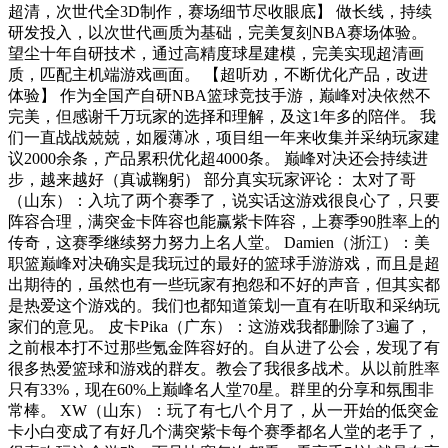
超清，次世代全3D制作，赛场细节尽收眼底】 做长线，持续
研发投入，以次世代画质为基础，完美复刻NBA赛场体验。
望尘十年自研技术，通过高精度球星建模，完美实现超清画
质，匹配主机端游戏画面。 【超听劝，不断优化产品，改进
体验】 作为全国产自研NBA篮球竞技手游，巅峰对决依然不
完美，但感谢千万玩家的选择和理解，及这1年多的陪伴。 我
们一直战战兢兢，如履薄冰，项目组一年来收集并采纳玩家建
议2000余条，产品累积优化超4000条。 巅峰对决还会持续进
步，越来越好（真诚鞠躬） 部分真实玩家评论： 太对了哥
（山东）：入坑了两个赛季了，说实话这游戏很良心了，只要
阵容合理，满突金卡阵容也能赢紫卡阵容，上赛季90胜率上的
传奇，这赛季继续努力努力上名人堂。 Damien（浙江）：美
职篮巅峰对决确实是我玩过的最好的篮球手游游戏，而且是超
出期待的，虽然也有一些玩家有抱怨和不好的声音，但其实都
是热爱这个游戏的。我们也都知道策划一直有在听取和采纳玩
家们的意见。 皮卡Pika（广东）：这游戏我都删除了3遍了，
之前根本打不过那些氪金阵容好的。自从进了公会，发现了有
很多热爱篮球和游戏的群友。教会了我很多战术。从以前胜率
只有33%，现在60%上巅峰名人堂70星。群里的分享和氛围非
常棒。 XW（山东）：玩了有七八个月了，从一开始的低突金
卡小白变成了有好几个满突紫卡每个赛季都名人堂的老手了，