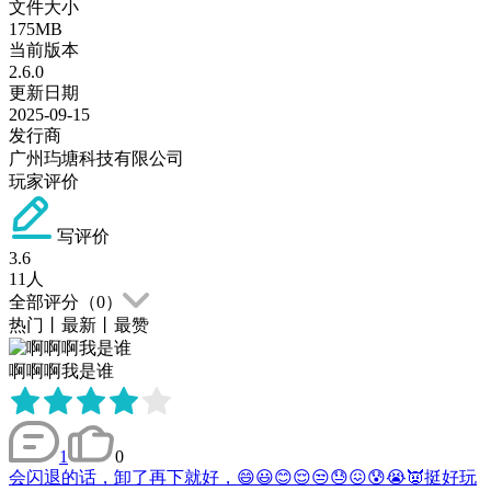
文件大小
175MB
当前版本
2.6.0
更新日期
2025-09-15
发行商
广州玙塘科技有限公司
玩家评价
写评价
3.6
11
人
全部评分（
0
）
热门
丨
最新
丨
最赞
啊啊啊我是谁
1
0
会闪退的话，卸了再下就好，😄😃😊😌😒😓😖😰😭👿挺好玩