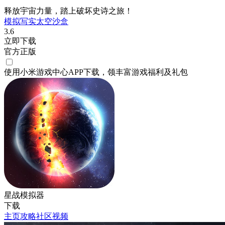
释放宇宙力量，踏上破坏史诗之旅！
模拟
写实
太空
沙盒
3.6
立即下载
官方正版
使用小米游戏中心APP
下载
，领丰富游戏
福利
及
礼包
星战模拟器
下载
主页
攻略
社区
视频