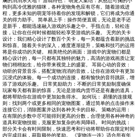
斓的消消乐天地！ 游戏特色： 萌宠大集结：从憨态可掬的小
狗到高冷优雅的猫咪，各种宠物角色应有尽有。随着游戏进
程，更多未知的萌宠等待着你的发现和解锁，它们将成为你通
关的得力助手。 简单易上手：操作简便直观，无论是老手还
是新手，都能迅速融入游戏的乐趣之中。手指点击，轻松连
接，让你在任何时候都能轻松享受游戏的乐趣。 无穷的关卡
设计：我们精心设计了数百个关卡，每一关都蕴含着新的挑战
和惊喜。随着关卡的深入，难度逐渐提升，策略和技巧的运用
将是你成功的关键。 精美绝伦的画面：游戏中的宠物们都是
精心设计的，每一只都有其独特的魅力，高清的游戏画质让宠
物们栩栩如生，给你带来视觉上的盛宴。 耳留心动的音效：
动听的背景音乐，搭配宠物消消的音效，让你在游戏中有更加
沉浸式的体验。每一个成功的连接，都有愉快的音符跳跃，增
添了游戏的乐趣。 日常奖励助力：不断的日常奖励制度确保
玩家每天都有新的惊喜，无论是游戏内货币还是有趣的道具，
都将帮助你在游戏中更加如鱼得水。 如何玩： 易懂的连接规
则：找到两个或更多相同的宠物图案，通过简单的点击操作来
连接它们，消除图案并达到各种关卡的目标。 策略的运用：
在有限的步数中尽可能得到更高的分数，合理使用各种神奇的
道具和宠物技能，克服更加复杂的布局障碍。 时间的挑战：
部分关卡会有时间限制，快速思考和行动将帮助你在限定时间
内完成目标，获取额外的奖励。 《宠物连一连》适合所有年