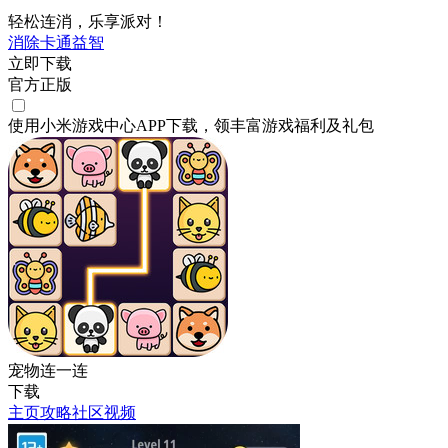
轻松连消，乐享派对！
消除
卡通
益智
立即下载
官方正版
使用小米游戏中心APP
下载
，领丰富游戏
福利
及
礼包
宠物连一连
下载
主页
攻略
社区
视频